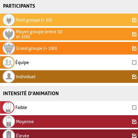
PARTICIPANTS
Petit groupe (< 30)
Moyen groupe (entre 30
et 100)
Grand groupe (> 100)
Équipe
Individuel
INTENSITÉ D'ANIMATION
Faible
Moyenne
Élevée