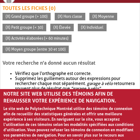
TOUTES LES FICHES (0)
(X) Grand groupe (> 100)
(X) Hors classe
(X) Moyenne
(X) Petit groupe (< 30)
(X) Élevée
(X) Individuel
(X) Activités élaborées (> 60 minutes)
(X) Moyen groupe (entre 30 et 100)
Votre recherche n'a donné aucun résultat
Vérifiez que l'orthographe est correcte.
Supprimez les guillemets autour des expressions pour
rechercher chaque mot séparément.
garage à vélo
retournera
souvent plus de résultat que
"garage à vélo"
.
NOTRE SITE WEB UTILISE DES TÉMOINS AFIN DE
Envisagez d'élargir votre recherche avec
OR
.
garage OR vélo
retournera souvent plus de résultat que
garage à vélo
.
REHAUSSER VOTRE EXPÉRIENCE DE NAVIGATION.
Le site web de Polytechnique Montréal utilise des témoins de connexion
afin de recueillir des statistiques générales et offrir une meilleure
expérience à ses visiteurs. En naviguant sur le site, vous acceptez
l’utilisation de ces témoins selon les modalités spécifiées aux conditions
d’utilisation. Vous pouvez refuser les témoins de connexion en modifiant
vos paramètres de navigation. Pour en savoir plus sur le recours aux