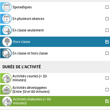
Sporadiques
En plusieurs séances
En classe seulement
Hors classe
En classe et hors classe
DURÉE DE L'ACTIVITÉ
Activités courtes (< 30
minutes)
Activités développées
(Entre 30 et 60 minutes)
Activités élaborées (> 60
minutes)