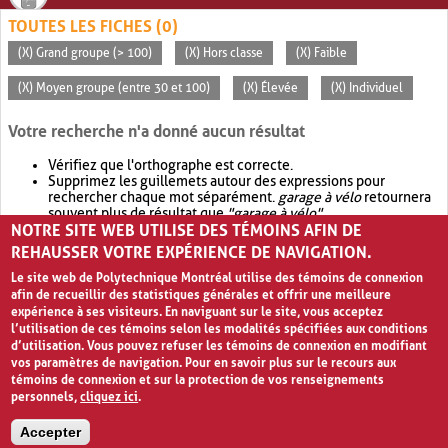
TOUTES LES FICHES (0)
(X) Grand groupe (> 100)
(X) Hors classe
(X) Faible
(X) Moyen groupe (entre 30 et 100)
(X) Élevée
(X) Individuel
Votre recherche n'a donné aucun résultat
Vérifiez que l'orthographe est correcte.
Supprimez les guillemets autour des expressions pour
rechercher chaque mot séparément.
garage à vélo
retournera
souvent plus de résultat que
"garage à vélo"
.
NOTRE SITE WEB UTILISE DES TÉMOINS AFIN DE
Envisagez d'élargir votre recherche avec
OR
.
garage OR vélo
retournera souvent plus de résultat que
garage à vélo
.
REHAUSSER VOTRE EXPÉRIENCE DE NAVIGATION.
Le site web de Polytechnique Montréal utilise des témoins de connexion
afin de recueillir des statistiques générales et offrir une meilleure
expérience à ses visiteurs. En naviguant sur le site, vous acceptez
l’utilisation de ces témoins selon les modalités spécifiées aux conditions
d’utilisation. Vous pouvez refuser les témoins de connexion en modifiant
vos paramètres de navigation. Pour en savoir plus sur le recours aux
témoins de connexion et sur la protection de vos renseignements
personnels,
cliquez ici
.
Avis de confidentialité et conditions d’utilisation
Accepter