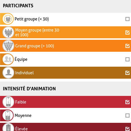
PARTICIPANTS
Petit groupe (< 30)
Moyen groupe (entre 30
et 100)
Grand groupe (> 100)
Équipe
Individuel
INTENSITÉ D'ANIMATION
Faible
Moyenne
Élevée