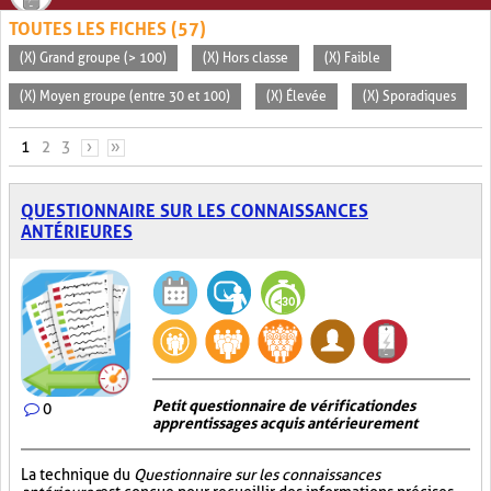
TOUTES LES FICHES (57)
(X) Grand groupe (> 100)
(X) Hors classe
(X) Faible
(X) Moyen groupe (entre 30 et 100)
(X) Élevée
(X) Sporadiques
PAGES
1
2
3
›
»
QUESTIONNAIRE SUR LES CONNAISSANCES
ANTÉRIEURES
Petit questionnaire de vérification des
0
apprentissages acquis antérieurement
La technique du
Questionnaire sur les connaissances