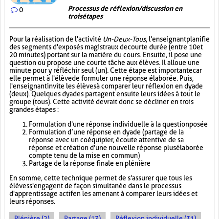
Processus de réflexion/discussion en
0
trois étapes
Pour la réalisation de l'activité
Un-Deux-Tous
, l'enseignant planifie
des segments d'exposés magistraux de courte durée (entre 10 et
20 minutes) portant sur la matière du cours. Ensuite, il pose une
question ou propose une courte tâche aux élèves. Il alloue une
minute pour y réfléchir seul (un). Cette étape est importante car
elle permet à l'élève de formuler une réponse élaborée. Puis,
l'enseignant invite les élèves à comparer leur réflexion en dyade
(deux). Quelques dyades partagent ensuite leurs idées à tout le
groupe (tous). Cette activité devrait donc se décliner en trois
grandes étapes :
Formulation d'une réponse individuelle à la question posée
Formulation d’une réponse en dyade (partage de la
réponse avec un coéquipier, écoute attentive de sa
réponse et création d'une nouvelle réponse plus élaborée
compte tenu de la mise en commun)
Partage de la réponse finale en plénière
En somme, cette technique permet de s'assurer que tous les
élèves s'engagent de façon simultanée dans le processus
d'apprentissage actif en les amenant à comparer leurs idées et
leurs réponses.
Plénière (2)
Partage (13)
Réflexion individuelle (31)