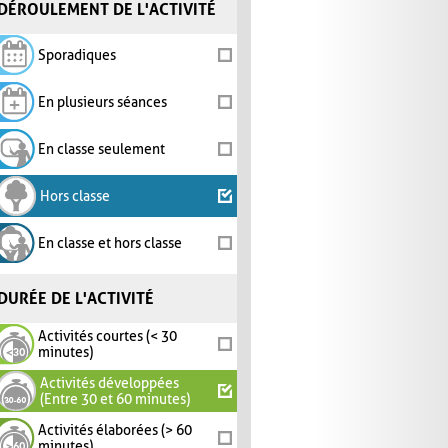
DÉROULEMENT DE L'ACTIVITÉ
Sporadiques
En plusieurs séances
En classe seulement
Hors classe
En classe et hors classe
DURÉE DE L'ACTIVITÉ
Activités courtes (< 30
minutes)
Activités développées
(Entre 30 et 60 minutes)
Activités élaborées (> 60
minutes)