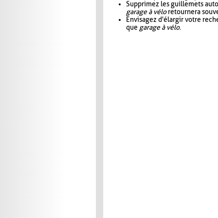
Supprimez les guillemets aut
garage à vélo
retournera souve
Envisagez d'élargir votre rec
que
garage à vélo
.