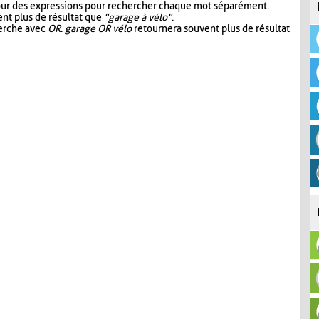
our des expressions pour rechercher chaque mot séparément.
nt plus de résultat que
"garage à vélo"
.
herche avec
OR
.
garage OR vélo
retournera souvent plus de résultat