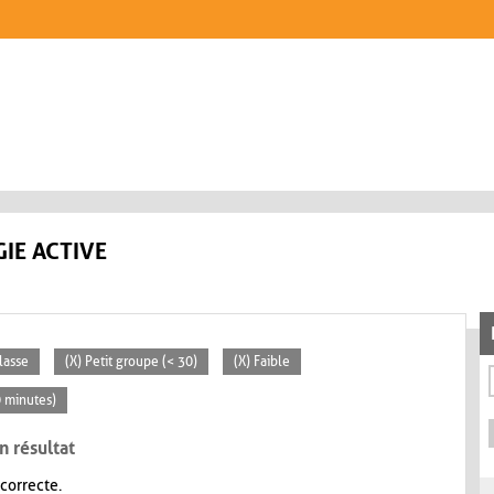
IE ACTIVE
lasse
(X) Petit groupe (< 30)
(X) Faible
0 minutes)
n résultat
 correcte.