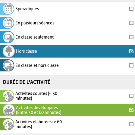
Sporadiques
En plusieurs séances
En classe seulement
Hors classe
En classe et hors classe
DURÉE DE L'ACTIVITÉ
Activités courtes (< 30
minutes)
Activités développées
(Entre 30 et 60 minutes)
Activités élaborées (> 60
minutes)