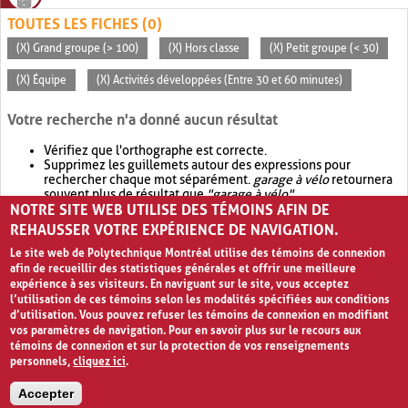
TOUTES LES FICHES (0)
(X) Grand groupe (> 100)
(X) Hors classe
(X) Petit groupe (< 30)
(X) Équipe
(X) Activités développées (Entre 30 et 60 minutes)
Votre recherche n'a donné aucun résultat
Vérifiez que l'orthographe est correcte.
Supprimez les guillemets autour des expressions pour
rechercher chaque mot séparément.
garage à vélo
retournera
souvent plus de résultat que
"garage à vélo"
.
NOTRE SITE WEB UTILISE DES TÉMOINS AFIN DE
Envisagez d'élargir votre recherche avec
OR
.
garage OR vélo
retournera souvent plus de résultat que
garage à vélo
.
REHAUSSER VOTRE EXPÉRIENCE DE NAVIGATION.
Le site web de Polytechnique Montréal utilise des témoins de connexion
afin de recueillir des statistiques générales et offrir une meilleure
expérience à ses visiteurs. En naviguant sur le site, vous acceptez
l’utilisation de ces témoins selon les modalités spécifiées aux conditions
d’utilisation. Vous pouvez refuser les témoins de connexion en modifiant
vos paramètres de navigation. Pour en savoir plus sur le recours aux
témoins de connexion et sur la protection de vos renseignements
personnels,
cliquez ici
.
Avis de confidentialité et conditions d’utilisation
Accepter