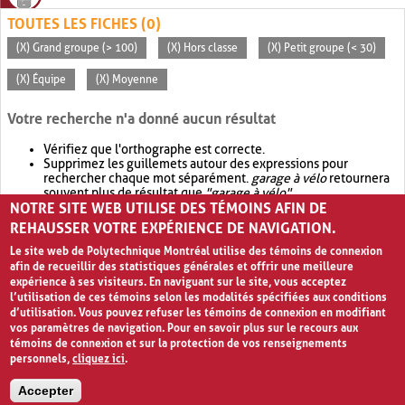
TOUTES LES FICHES (0)
(X) Grand groupe (> 100)
(X) Hors classe
(X) Petit groupe (< 30)
(X) Équipe
(X) Moyenne
Votre recherche n'a donné aucun résultat
Vérifiez que l'orthographe est correcte.
Supprimez les guillemets autour des expressions pour
rechercher chaque mot séparément.
garage à vélo
retournera
souvent plus de résultat que
"garage à vélo"
.
NOTRE SITE WEB UTILISE DES TÉMOINS AFIN DE
Envisagez d'élargir votre recherche avec
OR
.
garage OR vélo
retournera souvent plus de résultat que
garage à vélo
.
REHAUSSER VOTRE EXPÉRIENCE DE NAVIGATION.
Le site web de Polytechnique Montréal utilise des témoins de connexion
afin de recueillir des statistiques générales et offrir une meilleure
expérience à ses visiteurs. En naviguant sur le site, vous acceptez
l’utilisation de ces témoins selon les modalités spécifiées aux conditions
d’utilisation. Vous pouvez refuser les témoins de connexion en modifiant
vos paramètres de navigation. Pour en savoir plus sur le recours aux
témoins de connexion et sur la protection de vos renseignements
personnels,
cliquez ici
.
Avis de confidentialité et conditions d’utilisation
Accepter