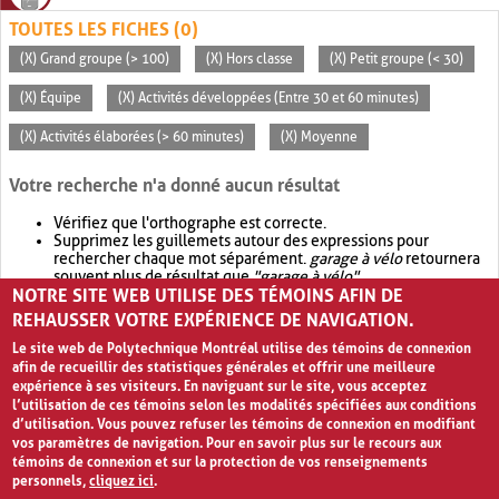
TOUTES LES FICHES (0)
(X) Grand groupe (> 100)
(X) Hors classe
(X) Petit groupe (< 30)
(X) Équipe
(X) Activités développées (Entre 30 et 60 minutes)
(X) Activités élaborées (> 60 minutes)
(X) Moyenne
Votre recherche n'a donné aucun résultat
Vérifiez que l'orthographe est correcte.
Supprimez les guillemets autour des expressions pour
rechercher chaque mot séparément.
garage à vélo
retournera
souvent plus de résultat que
"garage à vélo"
.
NOTRE SITE WEB UTILISE DES TÉMOINS AFIN DE
Envisagez d'élargir votre recherche avec
OR
.
garage OR vélo
retournera souvent plus de résultat que
garage à vélo
.
REHAUSSER VOTRE EXPÉRIENCE DE NAVIGATION.
Le site web de Polytechnique Montréal utilise des témoins de connexion
afin de recueillir des statistiques générales et offrir une meilleure
expérience à ses visiteurs. En naviguant sur le site, vous acceptez
l’utilisation de ces témoins selon les modalités spécifiées aux conditions
d’utilisation. Vous pouvez refuser les témoins de connexion en modifiant
vos paramètres de navigation. Pour en savoir plus sur le recours aux
témoins de connexion et sur la protection de vos renseignements
personnels,
cliquez ici
.
Avis de confidentialité et conditions d’utilisation