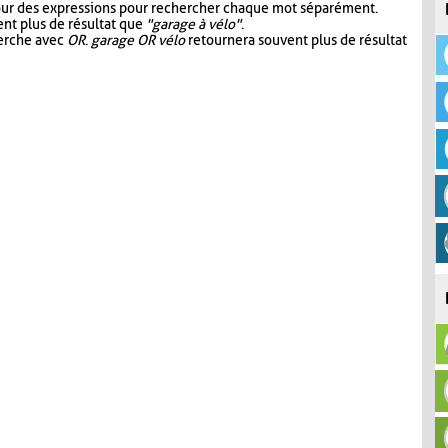
our des expressions pour rechercher chaque mot séparément.
nt plus de résultat que
"garage à vélo"
.
herche avec
OR
.
garage OR vélo
retournera souvent plus de résultat