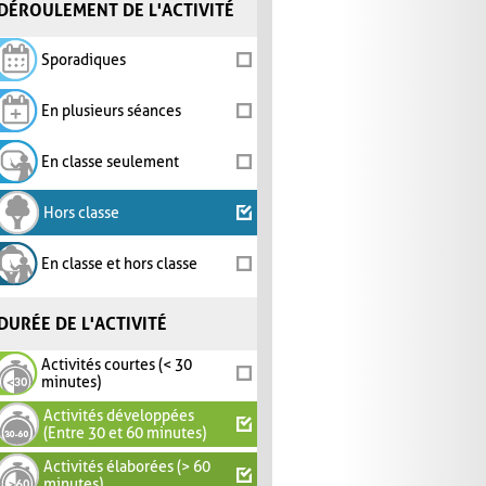
DÉROULEMENT DE L'ACTIVITÉ
Sporadiques
En plusieurs séances
En classe seulement
Hors classe
En classe et hors classe
DURÉE DE L'ACTIVITÉ
Activités courtes (< 30
minutes)
Activités développées
(Entre 30 et 60 minutes)
Activités élaborées (> 60
minutes)