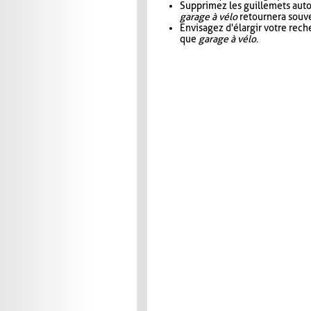
Supprimez les guillemets aut
garage à vélo
retournera souve
Envisagez d'élargir votre rec
que
garage à vélo
.