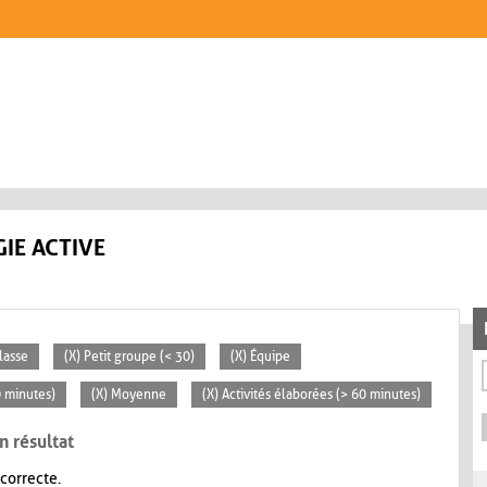
IE ACTIVE
lasse
(X) Petit groupe (< 30)
(X) Équipe
0 minutes)
(X) Moyenne
(X) Activités élaborées (> 60 minutes)
n résultat
 correcte.