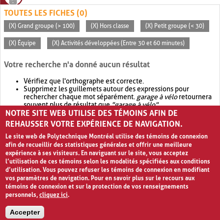
TOUTES LES FICHES (0)
(X) Grand groupe (> 100)
(X) Hors classe
(X) Petit groupe (< 30)
(X) Équipe
(X) Activités développées (Entre 30 et 60 minutes)
Votre recherche n'a donné aucun résultat
Vérifiez que l'orthographe est correcte.
Supprimez les guillemets autour des expressions pour
rechercher chaque mot séparément.
garage à vélo
retournera
souvent plus de résultat que
"garage à vélo"
.
NOTRE SITE WEB UTILISE DES TÉMOINS AFIN DE
Envisagez d'élargir votre recherche avec
OR
.
garage OR vélo
retournera souvent plus de résultat que
garage à vélo
.
REHAUSSER VOTRE EXPÉRIENCE DE NAVIGATION.
Le site web de Polytechnique Montréal utilise des témoins de connexion
afin de recueillir des statistiques générales et offrir une meilleure
expérience à ses visiteurs. En naviguant sur le site, vous acceptez
l’utilisation de ces témoins selon les modalités spécifiées aux conditions
d’utilisation. Vous pouvez refuser les témoins de connexion en modifiant
vos paramètres de navigation. Pour en savoir plus sur le recours aux
témoins de connexion et sur la protection de vos renseignements
personnels,
cliquez ici
.
Avis de confidentialité et conditions d’utilisation
Accepter