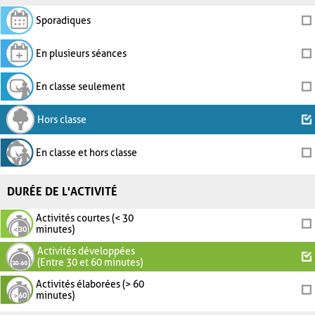
Sporadiques
En plusieurs séances
En classe seulement
Hors classe
En classe et hors classe
DURÉE DE L'ACTIVITÉ
Activités courtes (< 30
minutes)
Activités développées
(Entre 30 et 60 minutes)
Activités élaborées (> 60
minutes)