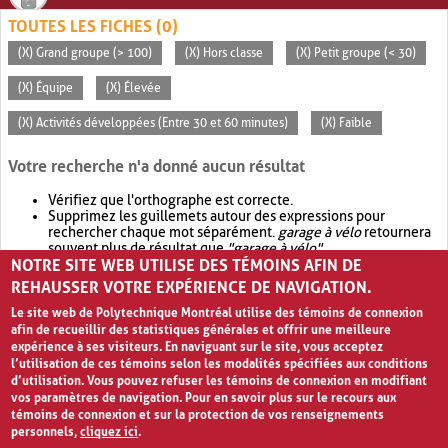
TOUTES LES FICHES (0)
(X) Grand groupe (> 100)
(X) Hors classe
(X) Petit groupe (< 30)
(X) Équipe
(X) Élevée
(X) Activités développées (Entre 30 et 60 minutes)
(X) Faible
Votre recherche n'a donné aucun résultat
Vérifiez que l'orthographe est correcte.
Supprimez les guillemets autour des expressions pour
rechercher chaque mot séparément.
garage à vélo
retournera
souvent plus de résultat que
"garage à vélo"
.
NOTRE SITE WEB UTILISE DES TÉMOINS AFIN DE
Envisagez d'élargir votre recherche avec
OR
.
garage OR vélo
retournera souvent plus de résultat que
garage à vélo
.
REHAUSSER VOTRE EXPÉRIENCE DE NAVIGATION.
Le site web de Polytechnique Montréal utilise des témoins de connexion
afin de recueillir des statistiques générales et offrir une meilleure
expérience à ses visiteurs. En naviguant sur le site, vous acceptez
l’utilisation de ces témoins selon les modalités spécifiées aux conditions
d’utilisation. Vous pouvez refuser les témoins de connexion en modifiant
vos paramètres de navigation. Pour en savoir plus sur le recours aux
témoins de connexion et sur la protection de vos renseignements
personnels,
cliquez ici
.
Avis de confidentialité et conditions d’utilisation