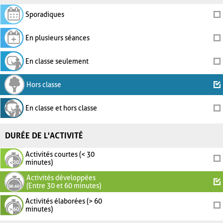
Sporadiques
En plusieurs séances
En classe seulement
Hors classe
En classe et hors classe
DURÉE DE L'ACTIVITÉ
Activités courtes (< 30
minutes)
Activités développées
(Entre 30 et 60 minutes)
Activités élaborées (> 60
minutes)