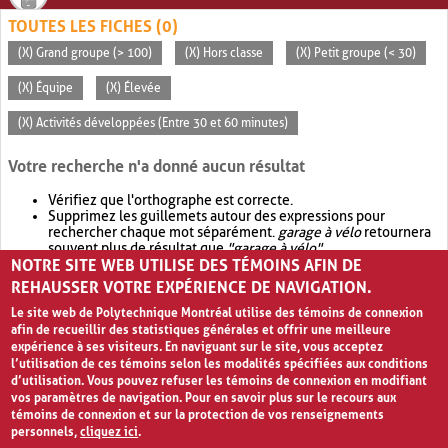
TOUTES LES FICHES (0)
(X) Grand groupe (> 100)
(X) Hors classe
(X) Petit groupe (< 30)
(X) Équipe
(X) Élevée
(X) Activités développées (Entre 30 et 60 minutes)
Votre recherche n'a donné aucun résultat
Vérifiez que l'orthographe est correcte.
Supprimez les guillemets autour des expressions pour
rechercher chaque mot séparément.
garage à vélo
retournera
souvent plus de résultat que
"garage à vélo"
.
NOTRE SITE WEB UTILISE DES TÉMOINS AFIN DE
Envisagez d'élargir votre recherche avec
OR
.
garage OR vélo
retournera souvent plus de résultat que
garage à vélo
.
REHAUSSER VOTRE EXPÉRIENCE DE NAVIGATION.
Le site web de Polytechnique Montréal utilise des témoins de connexion
afin de recueillir des statistiques générales et offrir une meilleure
expérience à ses visiteurs. En naviguant sur le site, vous acceptez
l’utilisation de ces témoins selon les modalités spécifiées aux conditions
d’utilisation. Vous pouvez refuser les témoins de connexion en modifiant
vos paramètres de navigation. Pour en savoir plus sur le recours aux
témoins de connexion et sur la protection de vos renseignements
personnels,
cliquez ici
.
Avis de confidentialité et conditions d’utilisation