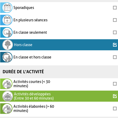
Sporadiques
En plusieurs séances
En classe seulement
Hors classe
En classe et hors classe
DURÉE DE L'ACTIVITÉ
Activités courtes (< 30
minutes)
Activités développées
(Entre 30 et 60 minutes)
Activités élaborées (> 60
minutes)