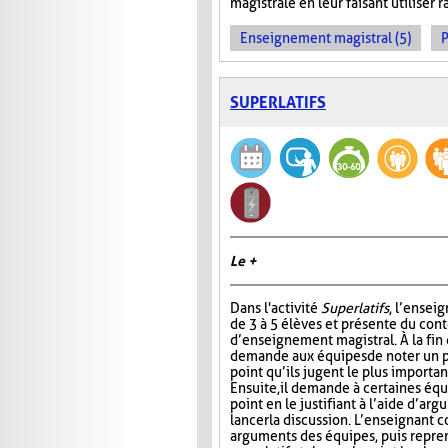
magistrale en leur faisant utiliser
Enseignement magistral (5)
P
SUPERLATIFS
Le +
Dans l'activité
Superlatifs
, l’ensei
de 3 à 5 élèves et présente du con
d’enseignement magistral. À la fin d
demande aux équipes de noter un pr
point qu’ils jugent le plus importan
Ensuite, il demande à certaines éq
point en le justifiant à l’aide d’ar
lancer la discussion. L’enseignant 
arguments des équipes, puis repre