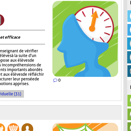
 et efficace
nseignant de vérifier
èves à la suite d'un
opose aux élèves de
rs incompréhensions de
ents importants abordés
t aux élèves de réfléchir
ructurer leur pensée de
0
notions apprises.
iduelle (31)