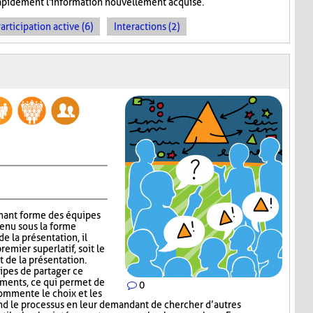
 rapidement l'information nouvellement acquise.
articipation active (6)
Interactions (2)
gnant forme des équipes
tenu sous la forme
e la présentation, il
emier superlatif, soit le
t de la présentation.
uipes de partager ce
guments, ce qui permet de
0
commente le choix et les
nd le processus en leur demandant de chercher d’autres