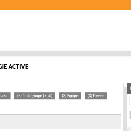
IE ACTIVE
lasse
(X) Petit groupe (< 30)
(X) Équipe
(X) Élevée