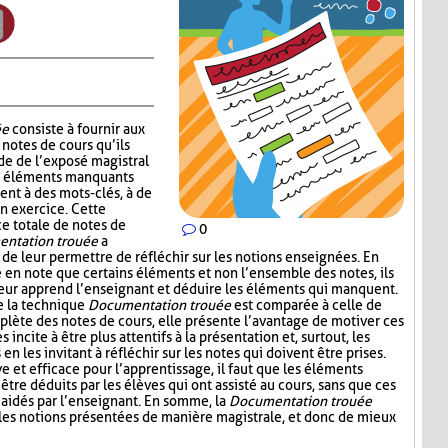
ée
consiste à fournir aux
notes de cours qu’ils
de de l’exposé magistral
es éléments manquants
ent à des mots-clés, à de
un exercice. Cette
ce totale de notes de
0
ntation trouée
a
 de leur permettre de réfléchir sur les notions enseignées. En
e en note que certains éléments et non l’ensemble des notes, ils
leur apprend l’enseignant et déduire les éléments qui manquent.
e la technique
Documentation trouée
est comparée à celle de
plète des notes de cours, elle présente l’avantage de motiver ces
s incite à être plus attentifs à la présentation et, surtout, les
n les invitant à réfléchir sur les notes qui doivent être prises.
ive et efficace pour l’apprentissage, il faut que les éléments
être déduits par les élèves qui ont assisté au cours, sans que ces
aidés par l’enseignant. En somme, la
Documentation trouée
 les notions présentées de manière magistrale, et donc de mieux