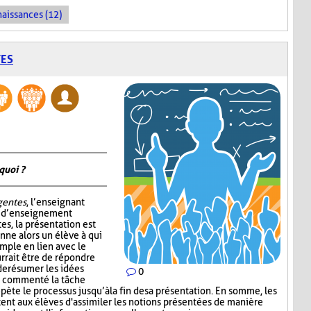
naissances (12)
TES
quoi ?
igentes
, l’enseignant
e d’enseignement
tes, la présentation est
nne alors un élève à qui
mple en lien avec le
rrait être de répondre
de résumer les idées
0
ir commenté la tâche
épète le processus jusqu’à la fin de sa présentation. En somme, les
nt aux élèves d'assimiler les notions présentées de manière