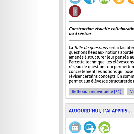
Construction visuelle collaborativ
ou à réviser
La
Toile de questions
sert à facilite
questions liées aux notions abordée
amenés à structurer leur pensée au
Par cette technique, les élèves cons
réseau de questions qui permettent 
concrètement les notions qui pos
réviser certains concepts. En somm
permet aux élèves de structurer de 
Réflexion individuelle (31)
Va
AUJOURD’HUI, J’AI APPRIS...