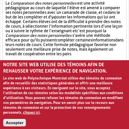
La
Comparaison des notes personnelles
est une activité
pédagogique au cours de laquelle l’élève est amené à comparer
ses notes personnelles avec un camarade de classe, et ce dans le
but de les compléter et d'y ajouter les informations qui lui ont
échappé. Certains élèves ont de la difficulté à prendre des notes
de cours, à sélectionner l’information pertinente lors d’une leçon
ou à suivre le rythme de l’enseignant et c’est pourquoi la
Comparaison des notes personnelles
s’avère une méthode
efficace pour qu'ils puissent compléter certaines informations dans
leurs notes de cours. Cette formule pédagogique favorise non
seulement une meilleure prise de notes, mais également un
travail de coopération entre les pairs.
Partage (13)
Synthèse (19)
Analyse critique (12)
NOTRE SITE WEB UTILISE DES TÉMOINS AFIN DE
REHAUSSER VOTRE EXPÉRIENCE DE NAVIGATION.
Le site web de Polytechnique Montréal utilise des témoins de connexion
afin de recueillir des statistiques générales et offrir une meilleure
expérience à ses visiteurs. En naviguant sur le site, vous acceptez
l’utilisation de ces témoins selon les modalités spécifiées aux conditions
d’utilisation. Vous pouvez refuser les témoins de connexion en modifiant
vos paramètres de navigation. Pour en savoir plus sur le recours aux
témoins de connexion et sur la protection de vos renseignements
personnels,
cliquez ici
.
Avis de confidentialité et conditions d’utilisation
Accepter