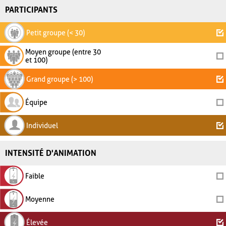
PARTICIPANTS
Petit groupe (< 30)
Moyen groupe (entre 30
et 100)
Grand groupe (> 100)
Équipe
Individuel
INTENSITÉ D'ANIMATION
Faible
Moyenne
Élevée