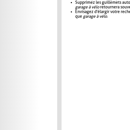
Supprimez les guillemets aut
garage à vélo
retournera souve
Envisagez d'élargir votre rec
que
garage à vélo
.