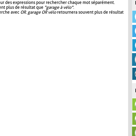
our des expressions pour rechercher chaque mot séparément.
nt plus de résultat que
"garage à vélo"
.
herche avec
OR
.
garage OR vélo
retournera souvent plus de résultat