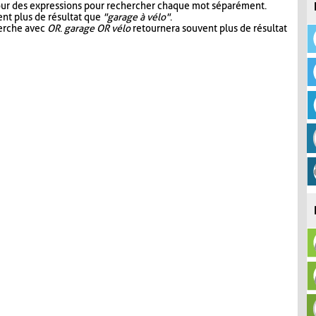
our des expressions pour rechercher chaque mot séparément.
nt plus de résultat que
"garage à vélo"
.
herche avec
OR
.
garage OR vélo
retournera souvent plus de résultat