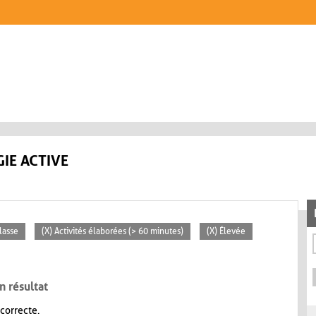
IE ACTIVE
lasse
(X) Activités élaborées (> 60 minutes)
(X) Élevée
n résultat
 correcte.