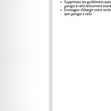
Supprimez les guillemets aut
garage à vélo
retournera souve
Envisagez d'élargir votre rec
que
garage à vélo
.