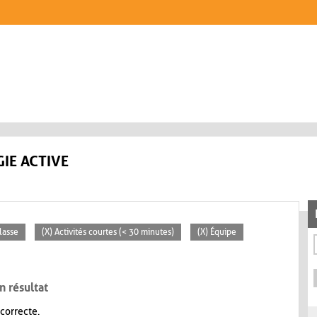
IE ACTIVE
lasse
(X) Activités courtes (< 30 minutes)
(X) Équipe
n résultat
 correcte.