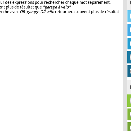
our des expressions pour rechercher chaque mot séparément.
nt plus de résultat que
"garage à vélo"
.
herche avec
OR
.
garage OR vélo
retournera souvent plus de résultat