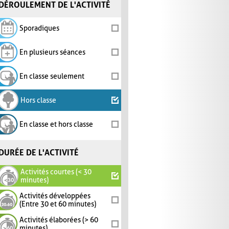
DÉROULEMENT DE L'ACTIVITÉ
Sporadiques
En plusieurs séances
En classe seulement
Hors classe
En classe et hors classe
DURÉE DE L'ACTIVITÉ
Activités courtes (< 30
minutes)
Activités développées
(Entre 30 et 60 minutes)
Activités élaborées (> 60
minutes)