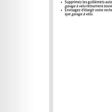
Supprimez les guillemets aut
garage à vélo
retournera souve
Envisagez d'élargir votre rec
que
garage à vélo
.