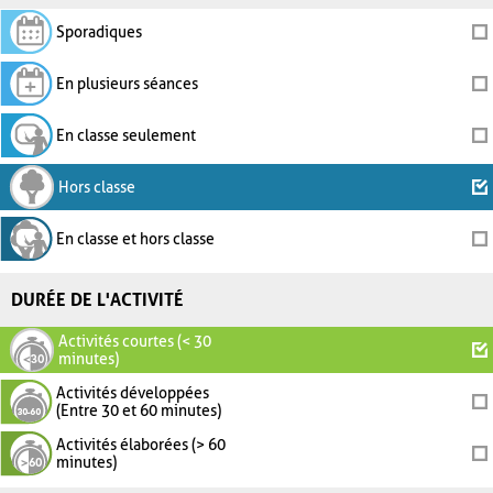
Sporadiques
En plusieurs séances
En classe seulement
Hors classe
En classe et hors classe
DURÉE DE L'ACTIVITÉ
Activités courtes (< 30
minutes)
Activités développées
(Entre 30 et 60 minutes)
Activités élaborées (> 60
minutes)