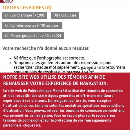
TOUTES LES FICHES (0)
(X) Grand groupe (> 100)
(X) Hors classe
(X) Activités courtes (< 30 minutes)
(X) Moyen groupe (entre 30 et 100)
Votre recherche n'a donné aucun résultat
Vérifiez que l'orthographe est correcte.
Supprimez les guillemets autour des expressions pour
rechercher chaque mot séparément.
garage à vélo
retournera
souvent plus de résultat que
"garage à vélo"
.
NOTRE SITE WEB UTILISE DES TÉMOINS AFIN DE
Envisagez d'élargir votre recherche avec
OR
.
garage OR vélo
retournera souvent plus de résultat que
garage à vélo
.
REHAUSSER VOTRE EXPÉRIENCE DE NAVIGATION.
Le site web de Polytechnique Montréal utilise des témoins de connexion
afin de recueillir des statistiques générales et offrir une meilleure
expérience à ses visiteurs. En naviguant sur le site, vous acceptez
l’utilisation de ces témoins selon les modalités spécifiées aux conditions
d’utilisation. Vous pouvez refuser les témoins de connexion en modifiant
vos paramètres de navigation. Pour en savoir plus sur le recours aux
témoins de connexion et sur la protection de vos renseignements
personnels,
cliquez ici
.
Avis de confidentialité et conditions d’utilisation