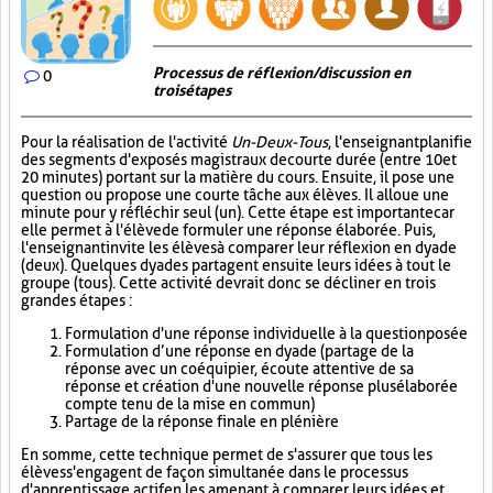
Processus de réflexion/discussion en
0
trois étapes
Pour la réalisation de l'activité
Un-Deux-Tous
, l'enseignant planifie
des segments d'exposés magistraux de courte durée (entre 10 et
20 minutes) portant sur la matière du cours. Ensuite, il pose une
question ou propose une courte tâche aux élèves. Il alloue une
minute pour y réfléchir seul (un). Cette étape est importante car
elle permet à l'élève de formuler une réponse élaborée. Puis,
l'enseignant invite les élèves à comparer leur réflexion en dyade
(deux). Quelques dyades partagent ensuite leurs idées à tout le
groupe (tous). Cette activité devrait donc se décliner en trois
grandes étapes :
Formulation d'une réponse individuelle à la question posée
Formulation d’une réponse en dyade (partage de la
réponse avec un coéquipier, écoute attentive de sa
réponse et création d'une nouvelle réponse plus élaborée
compte tenu de la mise en commun)
Partage de la réponse finale en plénière
En somme, cette technique permet de s'assurer que tous les
élèves s'engagent de façon simultanée dans le processus
d'apprentissage actif en les amenant à comparer leurs idées et