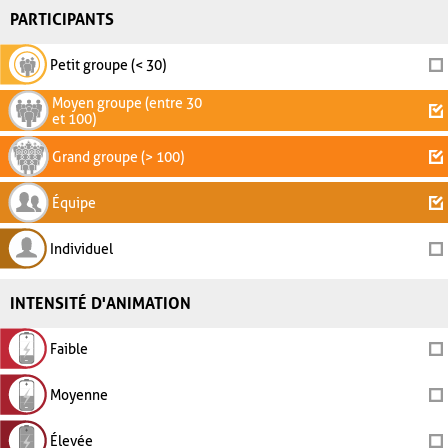
PARTICIPANTS
Petit groupe (< 30)
Moyen groupe (entre 30
et 100)
Grand groupe (> 100)
Équipe
Individuel
INTENSITÉ D'ANIMATION
Faible
Moyenne
Élevée