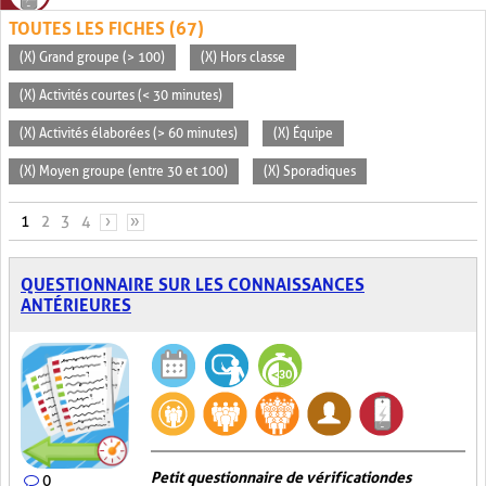
TOUTES LES FICHES (67)
(X) Grand groupe (> 100)
(X) Hors classe
(X) Activités courtes (< 30 minutes)
(X) Activités élaborées (> 60 minutes)
(X) Équipe
(X) Moyen groupe (entre 30 et 100)
(X) Sporadiques
PAGES
1
2
3
4
›
»
QUESTIONNAIRE SUR LES CONNAISSANCES
ANTÉRIEURES
Petit questionnaire de vérification des
0