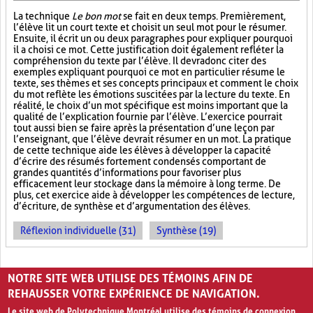
La technique
Le bon mot
se fait en deux temps. Premièrement,
l’élève lit un court texte et choisit un seul mot pour le résumer.
Ensuite, il écrit un ou deux paragraphes pour expliquer pourquoi
il a choisi ce mot. Cette justification doit également refléter la
compréhension du texte par l’élève. Il devra donc citer des
exemples expliquant pourquoi ce mot en particulier résume le
texte, ses thèmes et ses concepts principaux et comment le choix
du mot reflète les émotions suscitées par la lecture du texte. En
réalité, le choix d’un mot spécifique est moins important que la
qualité de l’explication fournie par l’élève. L’exercice pourrait
tout aussi bien se faire après la présentation d’une leçon par
l’enseignant, que l’élève devrait résumer en un mot. La pratique
de cette technique aide les élèves à développer la capacité
d’écrire des résumés fortement condensés comportant de
grandes quantités d’informations pour favoriser plus
efficacement leur stockage dans la mémoire à long terme. De
plus, cet exercice aide à développer les compétences de lecture,
d’écriture, de synthèse et d’argumentation des élèves.
Réflexion individuelle (31)
Synthèse (19)
PAGES
NOTRE SITE WEB UTILISE DES TÉMOINS AFIN DE
1
2
3
4
›
»
REHAUSSER VOTRE EXPÉRIENCE DE NAVIGATION.
Le site web de Polytechnique Montréal utilise des témoins de connexion