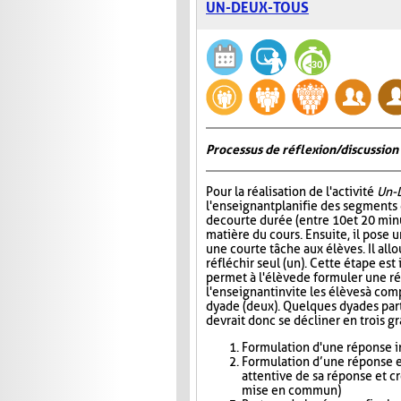
UN-DEUX-TOUS
Processus de réflexion/discussion 
Pour la réalisation de l'activité
Un-
l'enseignant planifie des segments
de courte durée (entre 10 et 20 minu
matière du cours. Ensuite, il pose
une courte tâche aux élèves. Il all
réfléchir seul (un). Cette étape est
permet à l'élève de formuler une r
l'enseignant invite les élèves à com
dyade (deux). Quelques dyades parta
devrait donc se décliner en trois g
Formulation d'une réponse in
Formulation d’une réponse e
attentive de sa réponse et c
mise en commun)