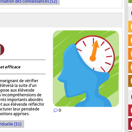
risation des connaissances (12)
 et efficace
nseignant de vérifier
èves à la suite d'un
opose aux élèves de
rs incompréhensions de
ents importants abordés
t aux élèves de réfléchir
ructurer leur pensée de
0
notions apprises.
iduelle (31)