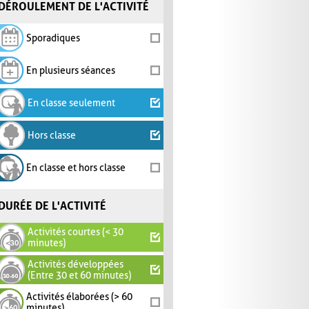
DÉROULEMENT DE L'ACTIVITÉ
Sporadiques
En plusieurs séances
En classe seulement
Hors classe
En classe et hors classe
DURÉE DE L'ACTIVITÉ
Activités courtes (< 30
minutes)
Activités développées
(Entre 30 et 60 minutes)
Activités élaborées (> 60
minutes)