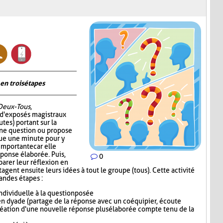
en trois étapes
Deux-Tous
,
 d'exposés magistraux
tes) portant sur la
 une question ou propose
oue une minute pour y
 importante car elle
éponse élaborée. Puis,
0
parer leur réflexion en
gent ensuite leurs idées à tout le groupe (tous). Cette activité
randes étapes :
dividuelle à la question posée
n dyade (partage de la réponse avec un coéquipier, écoute
réation d'une nouvelle réponse plus élaborée compte tenu de la