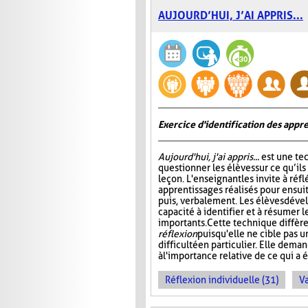
AUJOURD’HUI, J’AI APPRIS...
Exercice d'identification des appre
Aujourd'hui, j'ai appris...
est une te
questionner les élèves sur ce qu’ils
leçon. L'enseignant les invite à ré
apprentissages réalisés pour ensuit
puis, verbalement. Les élèves dével
capacité à identifier et à résumer 
importants. Cette technique diffère
réflexion
puisqu'elle ne cible pas 
difficulté en particulier. Elle dem
à l'importance relative de ce qui a é
Réflexion individuelle (31)
Va