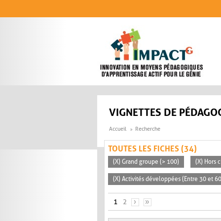
Aller au contenu principal
VIGNETTES DE PÉDAGOG
Accueil
Recherche
TOUTES LES FICHES (34)
(X) Grand groupe (> 100)
(X) Hors c
(X) Activités développées (Entre 30 et 6
PAGES
1
2
›
»