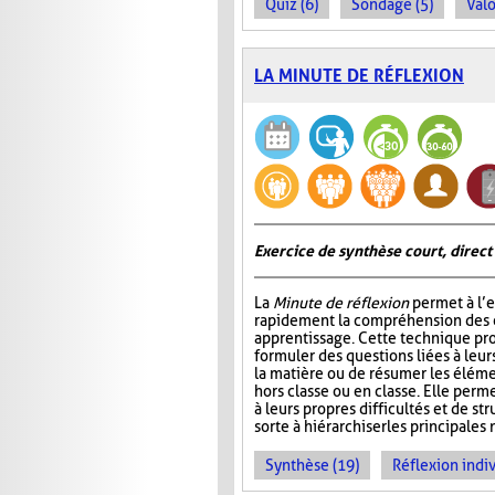
Quiz (6)
Sondage (5)
Valo
LA MINUTE DE RÉFLEXION
Exercice de synthèse court, direct
La
Minute de réflexion
permet à l’e
rapidement la compréhension des él
apprentissage. Cette technique pr
formuler des questions liées à leu
la matière ou de résumer les élém
hors classe ou en classe. Elle perme
à leurs propres difficultés et de st
sorte à hiérarchiser les principales 
Synthèse (19)
Réflexion indiv