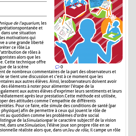
chnique de l'aquarium
, les
erprétation spontanée et
 dans une situation
les motivations qui
ève a une grande liberté
réter ce rôle. La
attribution de rôles à
gonistes alors que les
e. Cette technique offre
tique de la scène
0
ment de nombreux commentaires de la part des observateurs et
ôle se tient une discussion et c'est à ce moment que les
aires aux autres élèves. Ainsi, les observateurs doivent avoir
t des éléments à noter pour alimenter l'étape de la
également aux autres élèves d'exprimer leurs sentiments et leurs
médiatement après leur prestation. Cette méthode est utilisée,
opper des attitudes comme l’empathie de différents
entèles. Pour ce faire, elle simule des conditions de santé (par
p physique) afin de permettre à ceux qui jouent le rôle de
ent au quotidien comme les problèmes d'ordre social
distingue de la
Simulation
par le caractère subjectif de la vision
umé, dans une
Simulation
, l'élève joue son propre rôle en se
sionnelle réaliste alors que, dans un
Jeu de rôle
, il campe un rôle