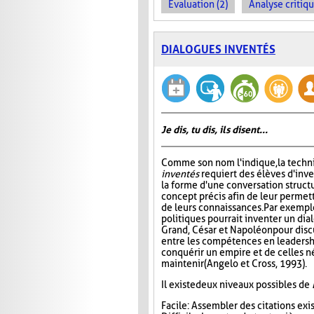
Évaluation (2)
Analyse critiqu
DIALOGUES INVENTÉS
Je dis, tu dis, ils disent...
Comme son nom l'indique, la tech
inventés
requiert des élèves d'inv
la forme d'une conversation struct
concept précis afin de leur permett
de leurs connaissances. Par exempl
politiques pourrait inventer un di
Grand, César et Napoléon pour disc
entre les compétences en leadersh
conquérir un empire et de celles n
maintenir (Angelo et Cross, 1993).
Il existe deux niveaux possibles de
Facile : Assembler des citations ex