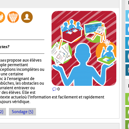
tes ?
sses
propose aux élèves
mple permettant
nceptions incomplètes ou
r une certaine
c à l'enseignant de
mbûches, les obstacles ou
rraient entraver ou
0
des élèves. Elle est
ntexte actuel où l'information est facilement et rapidement
oujours véridique.
2)
Sondage (5)