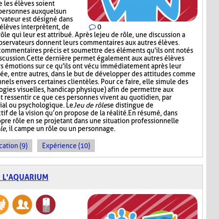
 les élèves soient
 personnes auxquels un
ervateur est désigné dans
élèves interprètent, de
0
le qui leur est attribué. Après le jeu de rôle, une discussion a
observateurs donnent leurs commentaires aux autres élèves.
 commentaires précis et soumettre des éléments qu'ils ont notés
iscussion. Cette dernière permet également aux autres élèves
rs émotions sur ce qu'ils ont vécu immédiatement après leur
isée, entre autres, dans le but de développer des attitudes comme
nels envers certaines clientèles. Pour ce faire, elle simule des
logies visuelles, handicap physique) afin de permettre aux
ressentir ce que ces personnes vivent au quotidien, par
ial ou psychologique. Le
Jeu de rôle
se distingue de
tif de la vision qu’on propose de la réalité. En résumé, dans
ropre rôle en se projetant dans une situation professionnelle
le
, il campe un rôle ou un personnage.
cation (9)
Expérience (10)
E L'AQUARIUM