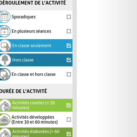
DÉROULEMENT DE L'ACTIVITÉ
Sporadiques
En plusieurs séances
En classe seulement
Hors classe
En classe et hors classe
DURÉE DE L'ACTIVITÉ
Activités courtes (< 30
minutes)
Activités développées
(Entre 30 et 60 minutes)
Activités élaborées (> 60
minutes)