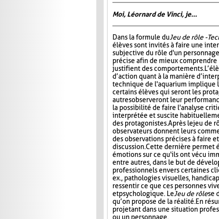
Moi, Léornard de Vinci, je...
Dans la formule du
Jeu de rôle - Te
élèves sont invités à faire une int
subjective du rôle d'un personnage
précise afin de mieux comprendre 
justifient des comportements. L’él
d’action quant à la manière d’interp
technique de l'aquarium implique l'
certains élèves qui seront les prota
autres observeront leur performanc
la possibilité de faire l'analyse cri
interprétée et suscite habituelle
des protagonistes. Après le jeu de r
observateurs donnent leurs comment
des observations précises à faire e
discussion. Cette dernière permet 
émotions sur ce qu'ils ont vécu im
entre autres, dans le but de dével
professionnels envers certaines cli
ex., pathologies visuelles, handica
ressentir ce que ces personnes viv
et psychologique. Le
Jeu de rôle
se 
qu’on propose de la réalité. En rés
projetant dans une situation profes
ou un personnage.