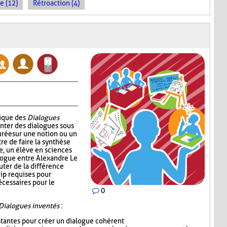
e (12)
Rétroaction (4)
nique des
Dialogues
enter des dialogues sous
urée sur une notion ou un
re de faire la synthèse
e, un élève en sciences
alogue entre Alexandre Le
uter de la différence
ip requises pour
écessaires pour le
0
Dialogues inventés
:
istantes pour créer un dialogue cohérent