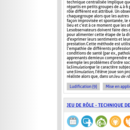
technique centralisée implique que
répartis en petits groupes de 4 à 6
rôle différent est attribué. Un obs
chaque groupe alors que les autres 
façon improvisée et spontanée, le rô
lieu et c'est à ce moment que les 
Les observateurs doivent faire des
pour alimenter cette étape de la d
d'exprimer leurs sentiments et leu
prestation. Cette méthode est util
l’empathie de différents profession
conditions de santé (par ex., patho
apprenants de mieux comprendre et 
exemple les problèmes d'ordre soc
la
Simulation
par le caractère subjec
une
Simulation
, l'élève joue son p
réaliste alors que, dans un
Jeu de rô
Ludification (9)
Mise en appli
JEU DE RÔLE - TECHNIQUE D