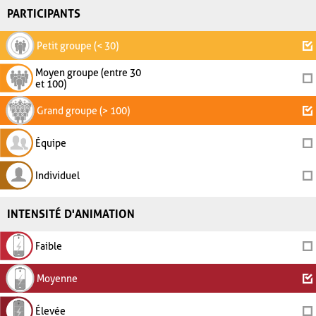
PARTICIPANTS
Petit groupe (< 30)
Moyen groupe (entre 30
et 100)
Grand groupe (> 100)
Équipe
Individuel
INTENSITÉ D'ANIMATION
Faible
Moyenne
Élevée