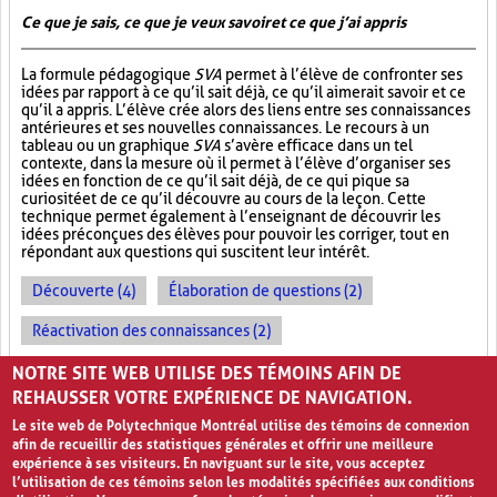
Ce que je sais, ce que je veux savoir et ce que j’ai appris
La formule pédagogique
SVA
permet à l’élève de confronter ses
idées par rapport à ce qu’il sait déjà, ce qu’il aimerait savoir et ce
qu’il a appris. L’élève crée alors des liens entre ses connaissances
antérieures et ses nouvelles connaissances. Le recours à un
tableau ou un graphique
SVA
s’avère efficace dans un tel
contexte, dans la mesure où il permet à l’élève d’organiser ses
idées en fonction de ce qu’il sait déjà, de ce qui pique sa
curiosité et de ce qu’il découvre au cours de la leçon. Cette
technique permet également à l’enseignant de découvrir les
idées préconçues des élèves pour pouvoir les corriger, tout en
répondant aux questions qui suscitent leur intérêt.
Découverte (4)
Élaboration de questions (2)
Réactivation des connaissances (2)
Évolution des apprentissages (2)
NOTRE SITE WEB UTILISE DES TÉMOINS AFIN DE
REHAUSSER VOTRE EXPÉRIENCE DE NAVIGATION.
Le site web de Polytechnique Montréal utilise des témoins de connexion
afin de recueillir des statistiques générales et offrir une meilleure
expérience à ses visiteurs. En naviguant sur le site, vous acceptez
l’utilisation de ces témoins selon les modalités spécifiées aux conditions