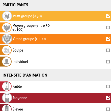
PARTICIPANTS
Petit groupe (< 30)
Moyen groupe (entre 30
et 100)
Grand groupe (> 100)
Équipe
Individuel
INTENSITÉ D'ANIMATION
Faible
Moyenne
Élevée