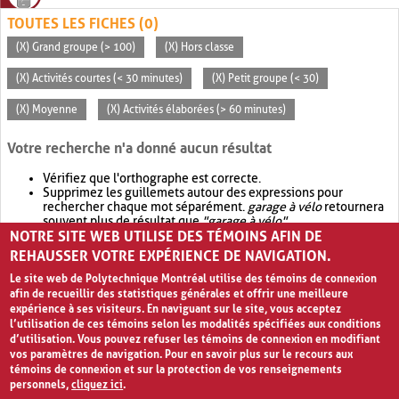
TOUTES LES FICHES (0)
(X) Grand groupe (> 100)
(X) Hors classe
(X) Activités courtes (< 30 minutes)
(X) Petit groupe (< 30)
(X) Moyenne
(X) Activités élaborées (> 60 minutes)
Votre recherche n'a donné aucun résultat
Vérifiez que l'orthographe est correcte.
Supprimez les guillemets autour des expressions pour
rechercher chaque mot séparément.
garage à vélo
retournera
souvent plus de résultat que
"garage à vélo"
.
NOTRE SITE WEB UTILISE DES TÉMOINS AFIN DE
Envisagez d'élargir votre recherche avec
OR
.
garage OR vélo
retournera souvent plus de résultat que
garage à vélo
.
REHAUSSER VOTRE EXPÉRIENCE DE NAVIGATION.
Le site web de Polytechnique Montréal utilise des témoins de connexion
afin de recueillir des statistiques générales et offrir une meilleure
expérience à ses visiteurs. En naviguant sur le site, vous acceptez
l’utilisation de ces témoins selon les modalités spécifiées aux conditions
d’utilisation. Vous pouvez refuser les témoins de connexion en modifiant
vos paramètres de navigation. Pour en savoir plus sur le recours aux
témoins de connexion et sur la protection de vos renseignements
personnels,
cliquez ici
.
Avis de confidentialité et conditions d’utilisation