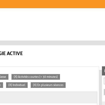
IE ACTIVE
lasse
(X) Activités courtes (< 30 minutes)
e
(X) Individuel
(X) En plusieurs séances