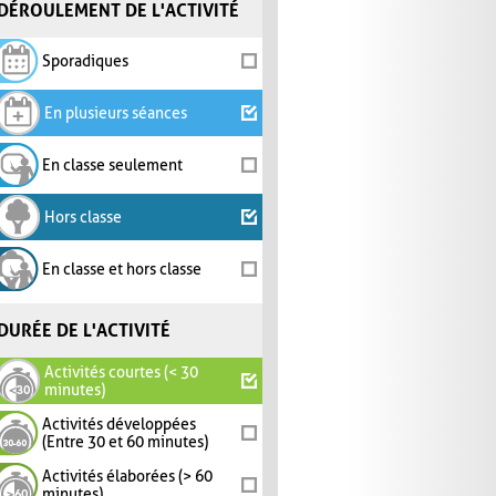
DÉROULEMENT DE L'ACTIVITÉ
Sporadiques
En plusieurs séances
En classe seulement
Hors classe
En classe et hors classe
DURÉE DE L'ACTIVITÉ
Activités courtes (< 30
minutes)
Activités développées
(Entre 30 et 60 minutes)
Activités élaborées (> 60
minutes)