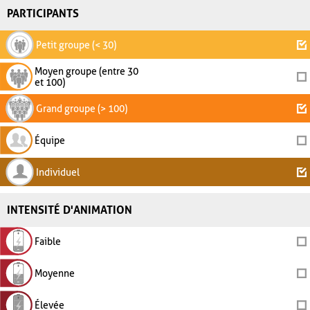
PARTICIPANTS
Petit groupe (< 30)
Moyen groupe (entre 30
et 100)
Grand groupe (> 100)
Équipe
Individuel
INTENSITÉ D'ANIMATION
Faible
Moyenne
Élevée