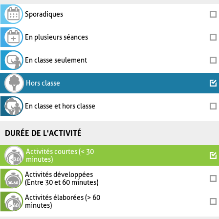
Sporadiques
En plusieurs séances
En classe seulement
Hors classe
En classe et hors classe
DURÉE DE L'ACTIVITÉ
Activités courtes (< 30
minutes)
Activités développées
(Entre 30 et 60 minutes)
Activités élaborées (> 60
minutes)