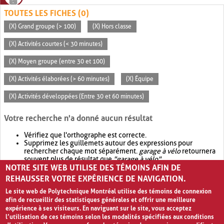
TOUTES LES FICHES (0)
(X) Grand groupe (> 100)
(X) Hors classe
(X) Activités courtes (< 30 minutes)
(X) Moyen groupe (entre 30 et 100)
(X) Activités élaborées (> 60 minutes)
(X) Équipe
(X) Activités développées (Entre 30 et 60 minutes)
Votre recherche n'a donné aucun résultat
Vérifiez que l'orthographe est correcte.
Supprimez les guillemets autour des expressions pour
rechercher chaque mot séparément.
garage à vélo
retournera
souvent plus de résultat que
"garage à vélo"
.
NOTRE SITE WEB UTILISE DES TÉMOINS AFIN DE
Envisagez d'élargir votre recherche avec
OR
.
garage OR vélo
retournera souvent plus de résultat que
garage à vélo
.
REHAUSSER VOTRE EXPÉRIENCE DE NAVIGATION.
Le site web de Polytechnique Montréal utilise des témoins de connexion
afin de recueillir des statistiques générales et offrir une meilleure
expérience à ses visiteurs. En naviguant sur le site, vous acceptez
l’utilisation de ces témoins selon les modalités spécifiées aux conditions