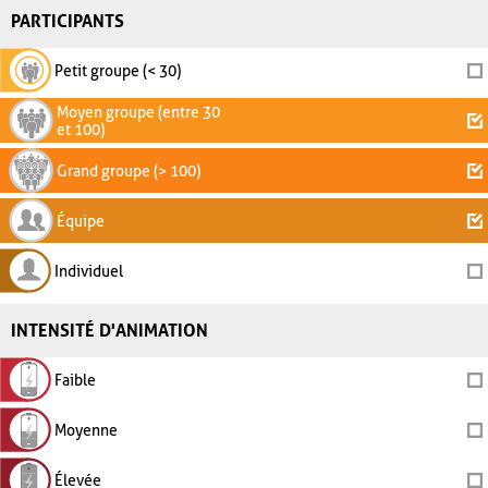
PARTICIPANTS
Petit groupe (< 30)
Moyen groupe (entre 30
et 100)
Grand groupe (> 100)
Équipe
Individuel
INTENSITÉ D'ANIMATION
Faible
Moyenne
Élevée