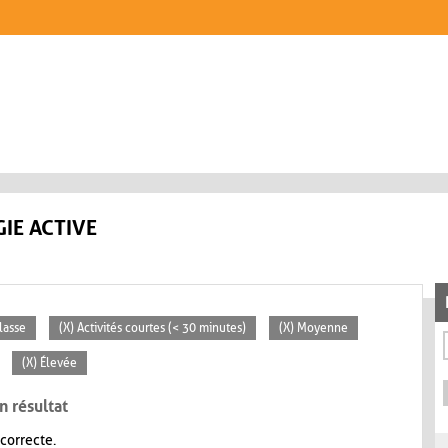
IE ACTIVE
lasse
(X) Activités courtes (< 30 minutes)
(X) Moyenne
(X) Élevée
n résultat
 correcte.