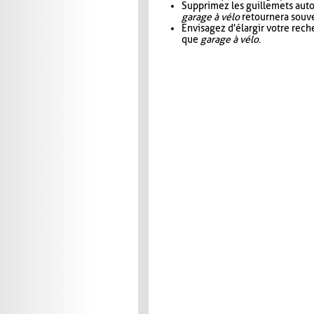
Supprimez les guillemets aut
garage à vélo
retournera souve
Envisagez d'élargir votre rec
que
garage à vélo
.