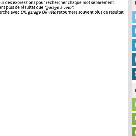
our des expressions pour rechercher chaque mot séparément.
nt plus de résultat que
"garage à vélo"
.
herche avec
OR
.
garage OR vélo
retournera souvent plus de résultat