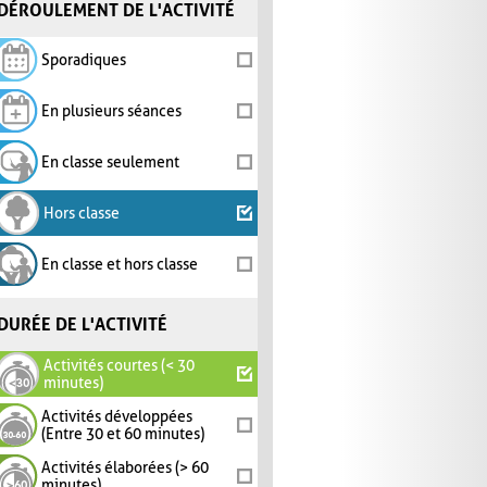
DÉROULEMENT DE L'ACTIVITÉ
Sporadiques
En plusieurs séances
En classe seulement
Hors classe
En classe et hors classe
DURÉE DE L'ACTIVITÉ
Activités courtes (< 30
minutes)
Activités développées
(Entre 30 et 60 minutes)
Activités élaborées (> 60
minutes)