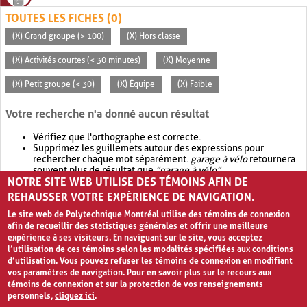
TOUTES LES FICHES (0)
(X) Grand groupe (> 100)
(X) Hors classe
(X) Activités courtes (< 30 minutes)
(X) Moyenne
(X) Petit groupe (< 30)
(X) Équipe
(X) Faible
Votre recherche n'a donné aucun résultat
Vérifiez que l'orthographe est correcte.
Supprimez les guillemets autour des expressions pour
rechercher chaque mot séparément.
garage à vélo
retournera
souvent plus de résultat que
"garage à vélo"
.
NOTRE SITE WEB UTILISE DES TÉMOINS AFIN DE
Envisagez d'élargir votre recherche avec
OR
.
garage OR vélo
retournera souvent plus de résultat que
garage à vélo
.
REHAUSSER VOTRE EXPÉRIENCE DE NAVIGATION.
Le site web de Polytechnique Montréal utilise des témoins de connexion
afin de recueillir des statistiques générales et offrir une meilleure
expérience à ses visiteurs. En naviguant sur le site, vous acceptez
l’utilisation de ces témoins selon les modalités spécifiées aux conditions
d’utilisation. Vous pouvez refuser les témoins de connexion en modifiant
vos paramètres de navigation. Pour en savoir plus sur le recours aux
témoins de connexion et sur la protection de vos renseignements
personnels,
cliquez ici
.
Avis de confidentialité et conditions d’utilisation