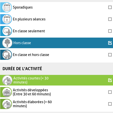
Sporadiques
En plusieurs séances
En classe seulement
Hors classe
En classe et hors classe
DURÉE DE L'ACTIVITÉ
Activités courtes (< 30
minutes)
Activités développées
(Entre 30 et 60 minutes)
Activités élaborées (> 60
minutes)