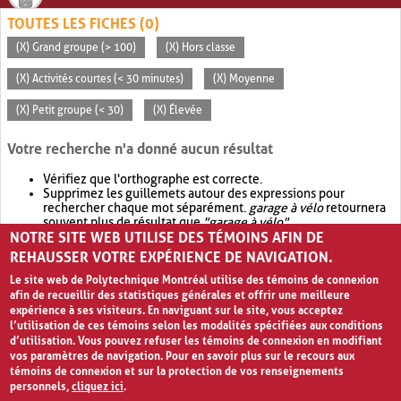
TOUTES LES FICHES (0)
(X) Grand groupe (> 100)
(X) Hors classe
(X) Activités courtes (< 30 minutes)
(X) Moyenne
(X) Petit groupe (< 30)
(X) Élevée
Votre recherche n'a donné aucun résultat
Vérifiez que l'orthographe est correcte.
Supprimez les guillemets autour des expressions pour
rechercher chaque mot séparément.
garage à vélo
retournera
souvent plus de résultat que
"garage à vélo"
.
NOTRE SITE WEB UTILISE DES TÉMOINS AFIN DE
Envisagez d'élargir votre recherche avec
OR
.
garage OR vélo
retournera souvent plus de résultat que
garage à vélo
.
REHAUSSER VOTRE EXPÉRIENCE DE NAVIGATION.
Le site web de Polytechnique Montréal utilise des témoins de connexion
afin de recueillir des statistiques générales et offrir une meilleure
expérience à ses visiteurs. En naviguant sur le site, vous acceptez
l’utilisation de ces témoins selon les modalités spécifiées aux conditions
d’utilisation. Vous pouvez refuser les témoins de connexion en modifiant
vos paramètres de navigation. Pour en savoir plus sur le recours aux
témoins de connexion et sur la protection de vos renseignements
personnels,
cliquez ici
.
Avis de confidentialité et conditions d’utilisation