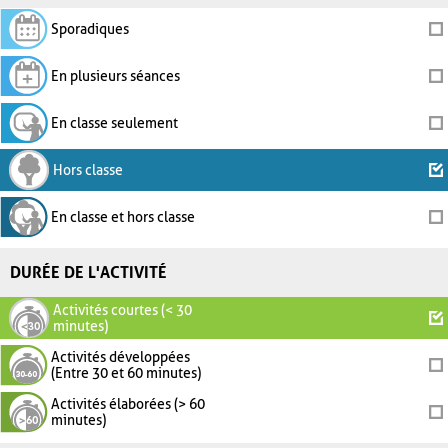
Sporadiques
En plusieurs séances
En classe seulement
Hors classe
En classe et hors classe
DURÉE DE L'ACTIVITÉ
Activités courtes (< 30
minutes)
Activités développées
(Entre 30 et 60 minutes)
Activités élaborées (> 60
minutes)