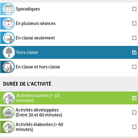
Sporadiques
En plusieurs séances
En classe seulement
Hors classe
En classe et hors classe
DURÉE DE L'ACTIVITÉ
Activités courtes (< 30
minutes)
Activités développées
(Entre 30 et 60 minutes)
Activités élaborées (> 60
minutes)