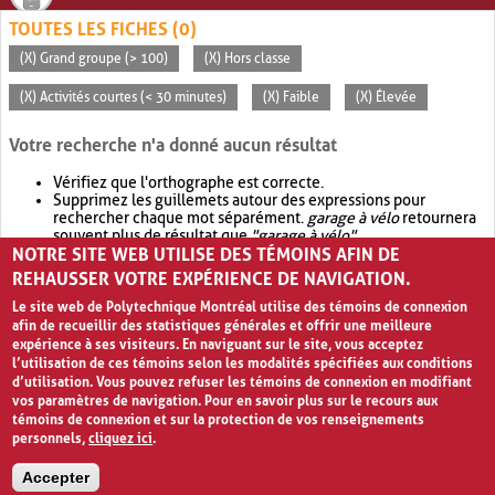
TOUTES LES FICHES (0)
(X) Grand groupe (> 100)
(X) Hors classe
(X) Activités courtes (< 30 minutes)
(X) Faible
(X) Élevée
Votre recherche n'a donné aucun résultat
Vérifiez que l'orthographe est correcte.
Supprimez les guillemets autour des expressions pour
rechercher chaque mot séparément.
garage à vélo
retournera
souvent plus de résultat que
"garage à vélo"
.
NOTRE SITE WEB UTILISE DES TÉMOINS AFIN DE
Envisagez d'élargir votre recherche avec
OR
.
garage OR vélo
retournera souvent plus de résultat que
garage à vélo
.
REHAUSSER VOTRE EXPÉRIENCE DE NAVIGATION.
Le site web de Polytechnique Montréal utilise des témoins de connexion
afin de recueillir des statistiques générales et offrir une meilleure
expérience à ses visiteurs. En naviguant sur le site, vous acceptez
l’utilisation de ces témoins selon les modalités spécifiées aux conditions
d’utilisation. Vous pouvez refuser les témoins de connexion en modifiant
vos paramètres de navigation. Pour en savoir plus sur le recours aux
témoins de connexion et sur la protection de vos renseignements
personnels,
cliquez ici
.
Avis de confidentialité et conditions d’utilisation
Accepter