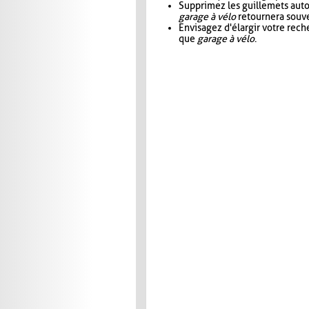
Supprimez les guillemets aut
garage à vélo
retournera souve
Envisagez d'élargir votre rec
que
garage à vélo
.