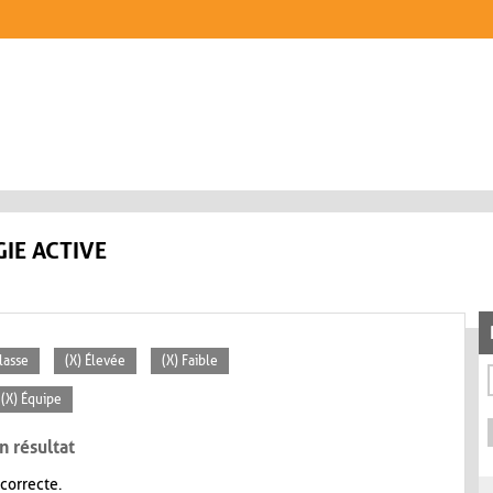
IE ACTIVE
lasse
(X) Élevée
(X) Faible
(X) Équipe
n résultat
 correcte.