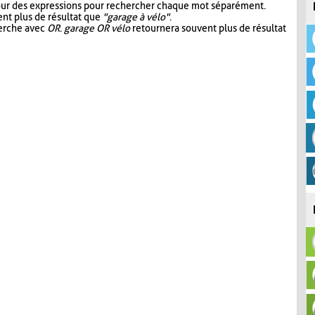
our des expressions pour rechercher chaque mot séparément.
nt plus de résultat que
"garage à vélo"
.
herche avec
OR
.
garage OR vélo
retournera souvent plus de résultat