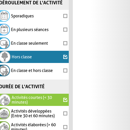
DÉROULEMENT DE L'ACTIVITÉ
Sporadiques
En plusieurs séances
En classe seulement
Hors classe
En classe et hors classe
DURÉE DE L'ACTIVITÉ
Activités courtes (< 30
minutes)
Activités développées
(Entre 30 et 60 minutes)
Activités élaborées (> 60
minutes)