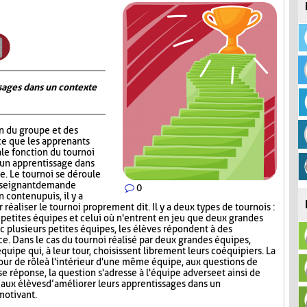
ages dans un contexte
on du groupe et des
ce que les apprenants
ale fonction du tournoi
 un apprentissage dans
. Le tournoi se déroule
nseignant demande
0
contenu puis, il y a
réaliser le tournoi proprement dit. Il y a deux types de tournois :
s petites équipes et celui où n'entrent en jeu que deux grandes
c plusieurs petites équipes, les élèves répondent à des
ce. Dans le cas du tournoi réalisé par deux grandes équipes,
quipe qui, à leur tour, choisissent librement leurs coéquipiers. La
tour de rôle à l'intérieur d'une même équipe, aux questions de
e réponse, la question s'adresse à l'équipe adverse et ainsi de
aux élèves d’améliorer leurs apprentissages dans un
motivant.