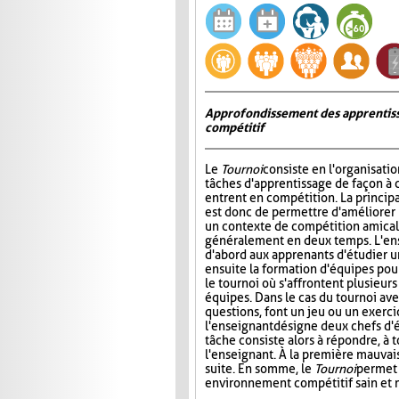
Approfondissement des apprentiss
compétitif
Le
Tournoi
consiste en l'organisati
tâches d'apprentissage de façon à 
entrent en compétition. La princip
est donc de permettre d'améliorer
un contexte de compétition amicale
généralement en deux temps. L'e
d'abord aux apprenants d'étudier un 
ensuite la formation d'équipes pour 
le tournoi où s'affrontent plusieur
équipes. Dans le cas du tournoi ave
questions, font un jeu ou un exerci
l'enseignant désigne deux chefs d'é
tâche consiste alors à répondre, à 
l'enseignant. À la première mauvais
suite. En somme, le
Tournoi
permet 
environnement compétitif sain et 