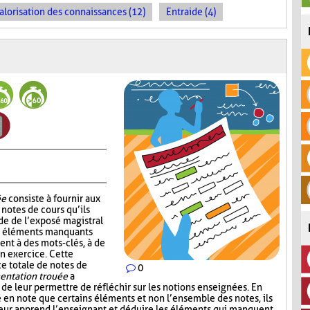
alorisation des connaissances (12)
Entraide (4)
ée
consiste à fournir aux
notes de cours qu’ils
de de l’exposé magistral
es éléments manquants
ent à des mots-clés, à de
un exercice. Cette
ce totale de notes de
0
ntation trouée
a
 de leur permettre de réfléchir sur les notions enseignées. En
e en note que certains éléments et non l’ensemble des notes, ils
leur apprend l’enseignant et déduire les éléments qui manquent.