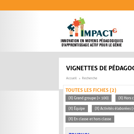
Aller au contenu principal
VIGNETTES DE PÉDAGOG
Accueil
Recherche
TOUTES LES FICHES (2)
(X) Grand groupe (> 100)
(X) Hors c
(X) Équipe
(X) Activités élaborées 
(X) En classe et hors classe