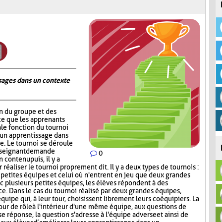
ages dans un contexte
on du groupe et des
ce que les apprenants
ale fonction du tournoi
 un apprentissage dans
. Le tournoi se déroule
nseignant demande
0
contenu puis, il y a
réaliser le tournoi proprement dit. Il y a deux types de tournois :
s petites équipes et celui où n'entrent en jeu que deux grandes
c plusieurs petites équipes, les élèves répondent à des
ce. Dans le cas du tournoi réalisé par deux grandes équipes,
quipe qui, à leur tour, choisissent librement leurs coéquipiers. La
tour de rôle à l'intérieur d'une même équipe, aux questions de
e réponse, la question s'adresse à l'équipe adverse et ainsi de