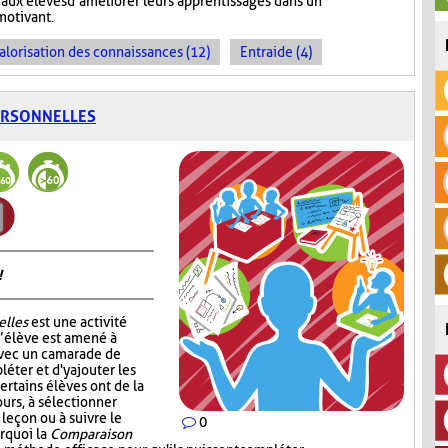
aux élèves d’améliorer leurs apprentissages dans un
motivant.
alorisation des connaissances (12)
Entraide (4)
ERSONNELLES
!
elles
est une activité
l’élève est amené à
avec un camarade de
léter et d'y ajouter les
ertains élèves ont de la
ours, à sélectionner
 leçon ou à suivre le
0
urquoi la
Comparaison