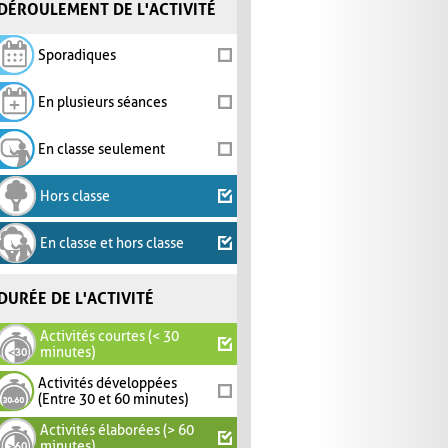
DÉROULEMENT DE L'ACTIVITÉ
Sporadiques
En plusieurs séances
En classe seulement
Hors classe
En classe et hors classe
DURÉE DE L'ACTIVITÉ
Activités courtes (< 30
minutes)
Activités développées
(Entre 30 et 60 minutes)
Activités élaborées (> 60
minutes)