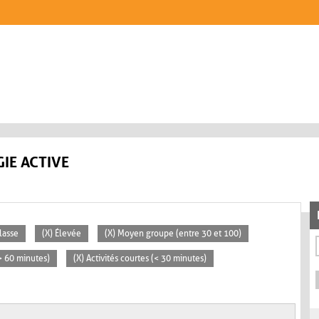
IE ACTIVE
lasse
(X) Élevée
(X) Moyen groupe (entre 30 et 100)
(> 60 minutes)
(X) Activités courtes (< 30 minutes)