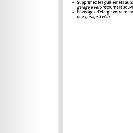
Supprimez les guillemets aut
garage à vélo
retournera souve
Envisagez d'élargir votre rec
que
garage à vélo
.