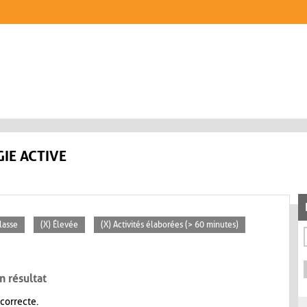
IE ACTIVE
lasse
(X) Élevée
(X) Activités élaborées (> 60 minutes)
n résultat
 correcte.