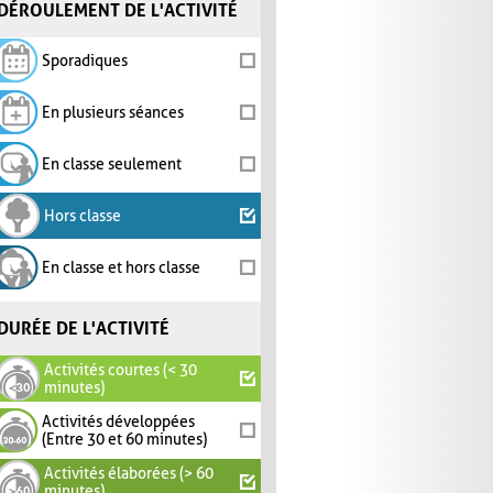
DÉROULEMENT DE L'ACTIVITÉ
Sporadiques
En plusieurs séances
En classe seulement
Hors classe
En classe et hors classe
DURÉE DE L'ACTIVITÉ
Activités courtes (< 30
minutes)
Activités développées
(Entre 30 et 60 minutes)
Activités élaborées (> 60
minutes)