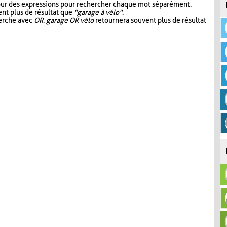
our des expressions pour rechercher chaque mot séparément.
nt plus de résultat que
"garage à vélo"
.
herche avec
OR
.
garage OR vélo
retournera souvent plus de résultat