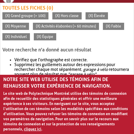
TOUTES LES FICHES (0)
(X) Grand groupe (> 100)
(X) Hors classe
(X) Élevée
(X) Moyenne
(X) Activités élaborées (> 60 minutes)
(X) Faible
(X) Individuel
(X) Équipe
Votre recherche n'a donné aucun résultat
Vérifiez que l'orthographe est correcte.
Supprimez les guillemets autour des expressions pour
rechercher chaque mot séparément.
garage à vélo
retournera
souvent plus de résultat que
"garage à vélo"
.
NOTRE SITE WEB UTILISE DES TÉMOINS AFIN DE
Envisagez d'élargir votre recherche avec
OR
.
garage OR vélo
retournera souvent plus de résultat que
garage à vélo
.
REHAUSSER VOTRE EXPÉRIENCE DE NAVIGATION.
Le site web de Polytechnique Montréal utilise des témoins de connexion
afin de recueillir des statistiques générales et offrir une meilleure
expérience à ses visiteurs. En naviguant sur le site, vous acceptez
l’utilisation de ces témoins selon les modalités spécifiées aux conditions
d’utilisation. Vous pouvez refuser les témoins de connexion en modifiant
vos paramètres de navigation. Pour en savoir plus sur le recours aux
témoins de connexion et sur la protection de vos renseignements
personnels,
cliquez ici
.
Avis de confidentialité et conditions d’utilisation