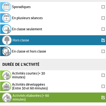
Sporadiques
En plusieurs séances
En classe seulement
Hors classe
En classe et hors classe
DURÉE DE L'ACTIVITÉ
Activités courtes (< 30
minutes)
Activités développées
(Entre 30 et 60 minutes)
Activités élaborées (> 60
minutes)