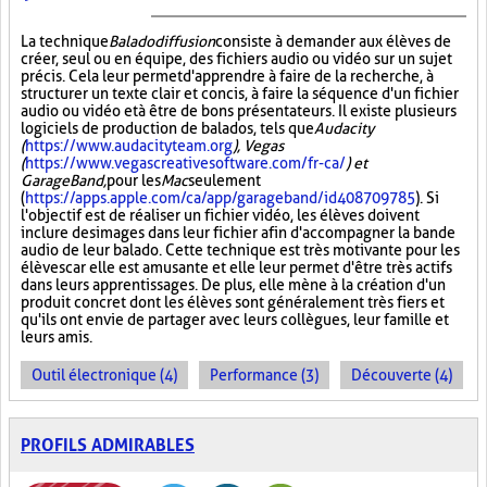
La technique
Baladodiffusion
consiste à demander aux élèves de
créer, seul ou en équipe, des fichiers audio ou vidéo sur un sujet
précis. Cela leur permet d'apprendre à faire de la recherche, à
structurer un texte clair et concis, à faire la séquence d'un fichier
audio ou vidéo et à être de bons présentateurs. Il existe plusieurs
logiciels de production de balados, tels que
Audacity
(
https://www.audacityteam.org
), Vegas
(
https://www.vegascreativesoftware.com/fr-ca/
) et
GarageBand,
pour les
Mac
seulement
(
https://apps.apple.com/ca/app/garageband/id408709785
). Si
l'objectif est de réaliser un fichier vidéo, les élèves doivent
inclure des images dans leur fichier afin d'accompagner la bande
audio de leur balado. Cette technique est très motivante pour les
élèves car elle est amusante et elle leur permet d'être très actifs
dans leurs apprentissages. De plus, elle mène à la création d'un
produit concret dont les élèves sont généralement très fiers et
qu'ils ont envie de partager avec leurs collègues, leur famille et
leurs amis.
Outil électronique (4)
Performance (3)
Découverte (4)
PROFILS ADMIRABLES