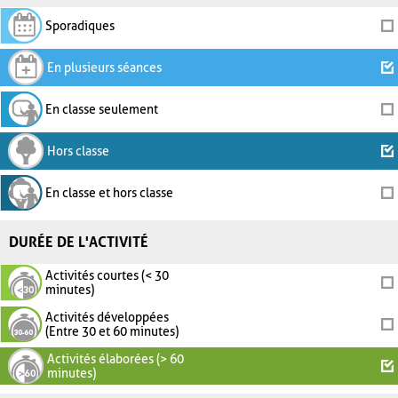
Sporadiques
En plusieurs séances
En classe seulement
Hors classe
En classe et hors classe
DURÉE DE L'ACTIVITÉ
Activités courtes (< 30
minutes)
Activités développées
(Entre 30 et 60 minutes)
Activités élaborées (> 60
minutes)