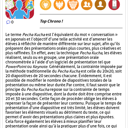
Top Chrono !
0
Le terme
Pecha Kucha
est l’équivalent du mot « conversation »
en japonais et l’objectif d’une telle activité est d’amener les
élèves à réfléchir de manière différente sur leur sujet, afin qu’ils
préparent des présentations orales plus courtes, plus créatives et
plus raffinées. En effet, avec la technique
Pecha Kucha
, les élèves
réalisent, seuls ou en groupe, une présentation orale
chronométrée à l’aide d’un logiciel de présentation tel que
PowerPoint
ou
Keynote
. Généralement, la contrainte imposée par
la méthode traditionnelle du
Pecha Kucha
est celle du 20x20, soit
20 diapositives de 20 secondes chacune. Évidemment, il est
possible de modifier le nombre de diapositives totales de la
présentation ou même leur durée. Par contre, il faut savoir que le
principe du
Pecha Kucha
repose sur la contrainte de temps
imposée à une diapositive, dont la durée doit être comprise entre
20 et 30 secondes. Cette façon de procéder oblige les élèves à
repenser la façon de présenter leur contenu. Puisque le temps de
présentation d’une diapositive est très limité, les élèves doivent
favoriser les éléments visuels au détriment du texte, ce qui
permet d’avoir des présentations plus claires et plus épurées.
Cela force également les élèves à mieux planifier leur
présentation orale ainsi qu’à la pratiquer plus d’une fois, ce qui