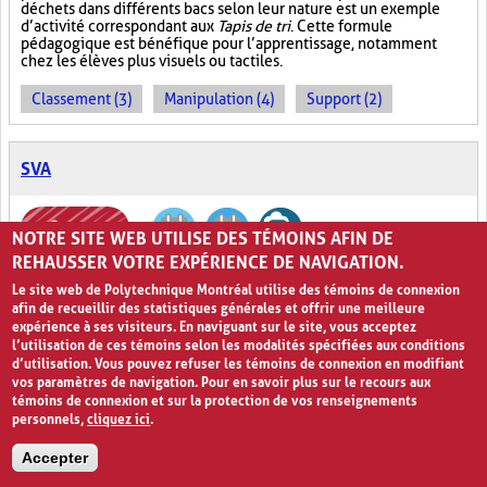
déchets dans différents bacs selon leur nature est un exemple
d’activité correspondant aux
Tapis de tri
. Cette formule
pédagogique est bénéfique pour l’apprentissage, notamment
chez les élèves plus visuels ou tactiles.
Classement (3)
Manipulation (4)
Support (2)
SVA
NOTRE SITE WEB UTILISE DES TÉMOINS AFIN DE
REHAUSSER VOTRE EXPÉRIENCE DE NAVIGATION.
Le site web de Polytechnique Montréal utilise des témoins de connexion
afin de recueillir des statistiques générales et offrir une meilleure
expérience à ses visiteurs. En naviguant sur le site, vous acceptez
0
l’utilisation de ces témoins selon les modalités spécifiées aux conditions
d’utilisation. Vous pouvez refuser les témoins de connexion en modifiant
vos paramètres de navigation. Pour en savoir plus sur le recours aux
Ce que je sais, ce que je veux savoir et ce que j’ai appris
témoins de connexion et sur la protection de vos renseignements
personnels,
cliquez ici
.
La formule pédagogique
SVA
permet à l’élève de confronter ses
Accepter
idées par rapport à ce qu’il sait déjà, ce qu’il aimerait savoir et ce
qu’il a appris. L’élève crée alors des liens entre ses connaissances