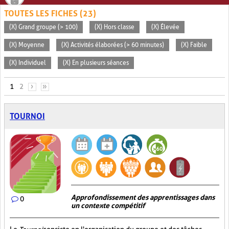
TOUTES LES FICHES (23)
(X) Grand groupe (> 100)
(X) Hors classe
(X) Élevée
(X) Moyenne
(X) Activités élaborées (> 60 minutes)
(X) Faible
(X) Individuel
(X) En plusieurs séances
PAGES
1
2
›
»
TOURNOI
Approfondissement des apprentissages dans
0
un contexte compétitif