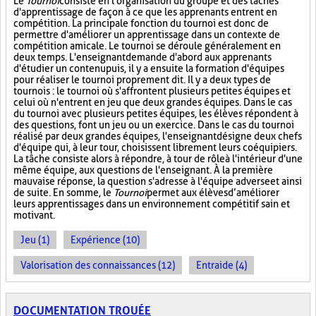
Le
Tournoi
consiste en l'organisation du groupe et des tâches
d'apprentissage de façon à ce que les apprenants entrent en
compétition. La principale fonction du tournoi est donc de
permettre d'améliorer un apprentissage dans un contexte de
compétition amicale. Le tournoi se déroule généralement en
deux temps. L'enseignant demande d'abord aux apprenants
d'étudier un contenu puis, il y a ensuite la formation d'équipes
pour réaliser le tournoi proprement dit. Il y a deux types de
tournois : le tournoi où s'affrontent plusieurs petites équipes et
celui où n'entrent en jeu que deux grandes équipes. Dans le cas
du tournoi avec plusieurs petites équipes, les élèves répondent à
des questions, font un jeu ou un exercice. Dans le cas du tournoi
réalisé par deux grandes équipes, l'enseignant désigne deux chefs
d'équipe qui, à leur tour, choisissent librement leurs coéquipiers.
La tâche consiste alors à répondre, à tour de rôle à l'intérieur d'une
même équipe, aux questions de l'enseignant. À la première
mauvaise réponse, la question s'adresse à l'équipe adverse et ainsi
de suite. En somme, le
Tournoi
permet aux élèves d’améliorer
leurs apprentissages dans un environnement compétitif sain et
motivant.
Jeu (1)
Expérience (10)
Valorisation des connaissances (12)
Entraide (4)
DOCUMENTATION TROUÉE