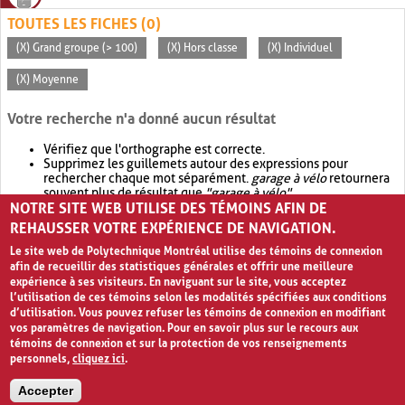
TOUTES LES FICHES (0)
(X) Grand groupe (> 100)
(X) Hors classe
(X) Individuel
(X) Moyenne
Votre recherche n'a donné aucun résultat
Vérifiez que l'orthographe est correcte.
Supprimez les guillemets autour des expressions pour
rechercher chaque mot séparément.
garage à vélo
retournera
souvent plus de résultat que
"garage à vélo"
.
NOTRE SITE WEB UTILISE DES TÉMOINS AFIN DE
Envisagez d'élargir votre recherche avec
OR
.
garage OR vélo
retournera souvent plus de résultat que
garage à vélo
.
REHAUSSER VOTRE EXPÉRIENCE DE NAVIGATION.
Le site web de Polytechnique Montréal utilise des témoins de connexion
afin de recueillir des statistiques générales et offrir une meilleure
expérience à ses visiteurs. En naviguant sur le site, vous acceptez
l’utilisation de ces témoins selon les modalités spécifiées aux conditions
d’utilisation. Vous pouvez refuser les témoins de connexion en modifiant
vos paramètres de navigation. Pour en savoir plus sur le recours aux
témoins de connexion et sur la protection de vos renseignements
personnels,
cliquez ici
.
Avis de confidentialité et conditions d’utilisation
Accepter