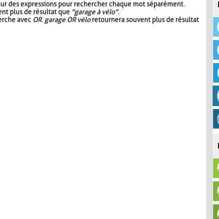
our des expressions pour rechercher chaque mot séparément.
nt plus de résultat que
"garage à vélo"
.
herche avec
OR
.
garage OR vélo
retournera souvent plus de résultat