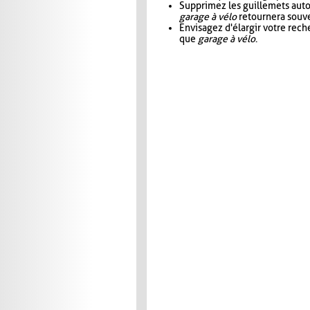
Supprimez les guillemets aut
garage à vélo
retournera souve
Envisagez d'élargir votre rec
que
garage à vélo
.