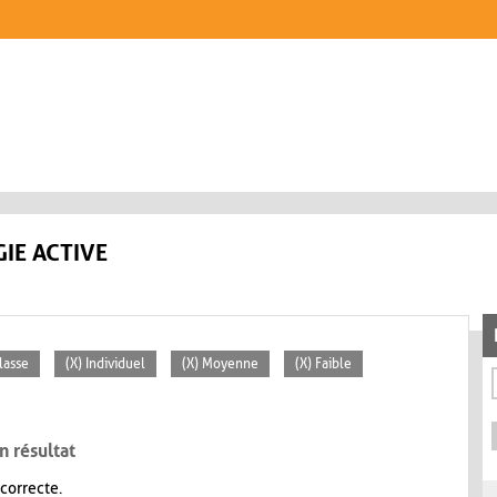
IE ACTIVE
lasse
(X) Individuel
(X) Moyenne
(X) Faible
n résultat
 correcte.