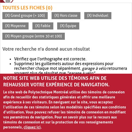
TOUTES LES FICHES (0)
(X) Grand groupe (> 100)
(X) Hors classe
(X) Individuel
(X) Moyenne
(X) Faible
(X) Équipe
(X) Moyen groupe (entre 30 et 100)
Votre recherche n'a donné aucun résultat
Vérifiez que l'orthographe est correcte.
Supprimez les guillemets autour des expressions pour
rechercher chaque mot séparément.
garage à vélo
retournera
souvent plus de résultat que
"garage à vélo"
.
NOTRE SITE WEB UTILISE DES TÉMOINS AFIN DE
Envisagez d'élargir votre recherche avec
OR
.
garage OR vélo
retournera souvent plus de résultat que
garage à vélo
.
REHAUSSER VOTRE EXPÉRIENCE DE NAVIGATION.
Le site web de Polytechnique Montréal utilise des témoins de connexion
afin de recueillir des statistiques générales et offrir une meilleure
expérience à ses visiteurs. En naviguant sur le site, vous acceptez
l’utilisation de ces témoins selon les modalités spécifiées aux conditions
d’utilisation. Vous pouvez refuser les témoins de connexion en modifiant
vos paramètres de navigation. Pour en savoir plus sur le recours aux
témoins de connexion et sur la protection de vos renseignements
personnels,
cliquez ici
.
Avis de confidentialité et conditions d’utilisation