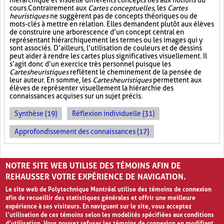
hiérarchique et visuelle différents concepts liés aux notions du
cours. Contrairement aux
Cartes conceptuelles
, les
Cartes
heuristiques
ne suggèrent pas de concepts théoriques ou de
mots-clés à mettre en relation. Elles demandent plutôt aux élèves
de construire une arborescence d’un concept central en
représentant hiérarchiquement les termes ou les images qui y
sont associés. D’ailleurs, l’utilisation de couleurs et de dessins
peut aider à rendre les cartes plus significatives visuellement. Il
s’agit donc d’un exercice très personnel puisque les
Cartes heuristiques
reflètent le cheminement de la pensée de
leur auteur. En somme, les
Cartes heuristiques
permettent aux
élèves de représenter visuellement la hiérarchie des
connaissances acquises sur un sujet précis.
Synthèse (19)
Réflexion individuelle (31)
Approfondissement des connaissances (17)
PAGES
NOTRE SITE WEB UTILISE DES TÉMOINS AFIN DE
1
2
3
4
›
»
REHAUSSER VOTRE EXPÉRIENCE DE NAVIGATION.
Le site web de Polytechnique Montréal utilise des témoins de connexion
afin de recueillir des statistiques générales et offrir une meilleure
expérience à ses visiteurs. En naviguant sur le site, vous acceptez
l’utilisation de ces témoins selon les modalités spécifiées aux conditions
d’utilisation. Vous pouvez refuser les témoins de connexion en modifiant