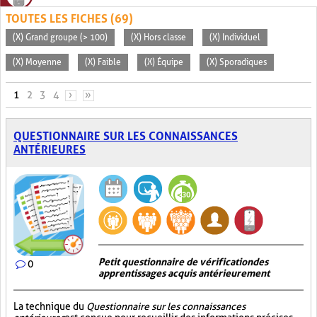
TOUTES LES FICHES (69)
(X) Grand groupe (> 100)
(X) Hors classe
(X) Individuel
(X) Moyenne
(X) Faible
(X) Équipe
(X) Sporadiques
PAGES
1
2
3
4
›
»
QUESTIONNAIRE SUR LES CONNAISSANCES
ANTÉRIEURES
Petit questionnaire de vérification des
0
apprentissages acquis antérieurement
La technique du
Questionnaire sur les connaissances