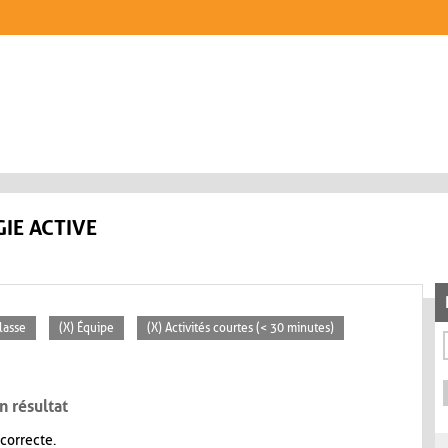
IE ACTIVE
lasse
(X) Équipe
(X) Activités courtes (< 30 minutes)
n résultat
 correcte.