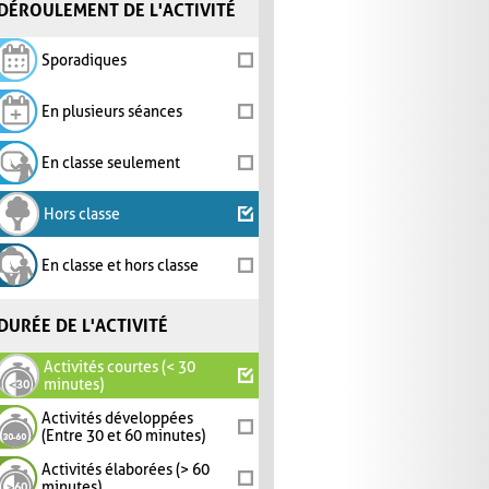
DÉROULEMENT DE L'ACTIVITÉ
Sporadiques
En plusieurs séances
En classe seulement
Hors classe
En classe et hors classe
DURÉE DE L'ACTIVITÉ
Activités courtes (< 30
minutes)
Activités développées
(Entre 30 et 60 minutes)
Activités élaborées (> 60
minutes)