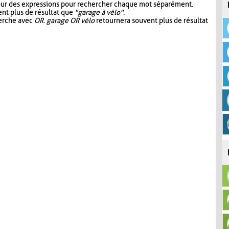
our des expressions pour rechercher chaque mot séparément.
nt plus de résultat que
"garage à vélo"
.
herche avec
OR
.
garage OR vélo
retournera souvent plus de résultat