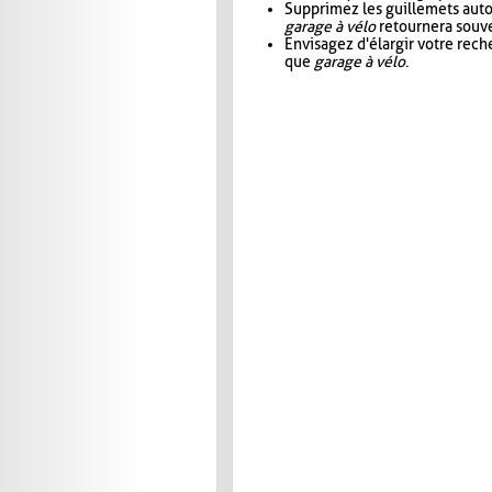
Supprimez les guillemets aut
garage à vélo
retournera souve
Envisagez d'élargir votre rec
que
garage à vélo
.