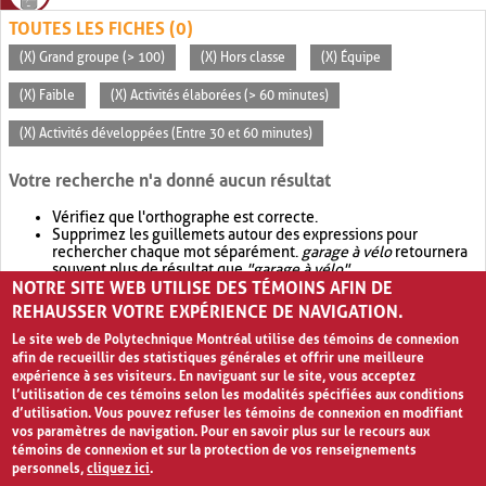
TOUTES LES FICHES (0)
(X) Grand groupe (> 100)
(X) Hors classe
(X) Équipe
(X) Faible
(X) Activités élaborées (> 60 minutes)
(X) Activités développées (Entre 30 et 60 minutes)
Votre recherche n'a donné aucun résultat
Vérifiez que l'orthographe est correcte.
Supprimez les guillemets autour des expressions pour
rechercher chaque mot séparément.
garage à vélo
retournera
souvent plus de résultat que
"garage à vélo"
.
NOTRE SITE WEB UTILISE DES TÉMOINS AFIN DE
Envisagez d'élargir votre recherche avec
OR
.
garage OR vélo
retournera souvent plus de résultat que
garage à vélo
.
REHAUSSER VOTRE EXPÉRIENCE DE NAVIGATION.
Le site web de Polytechnique Montréal utilise des témoins de connexion
afin de recueillir des statistiques générales et offrir une meilleure
expérience à ses visiteurs. En naviguant sur le site, vous acceptez
l’utilisation de ces témoins selon les modalités spécifiées aux conditions
d’utilisation. Vous pouvez refuser les témoins de connexion en modifiant
vos paramètres de navigation. Pour en savoir plus sur le recours aux
témoins de connexion et sur la protection de vos renseignements
personnels,
cliquez ici
.
Avis de confidentialité et conditions d’utilisation