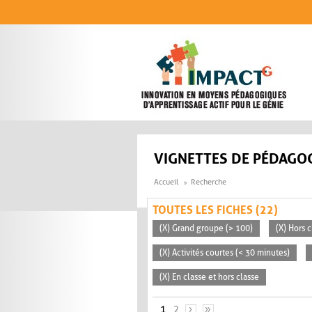
Aller au contenu principal
VIGNETTES DE PÉDAGOG
Accueil
Recherche
TOUTES LES FICHES (22)
(X) Grand groupe (> 100)
(X) Hors c
(X) Activités courtes (< 30 minutes)
(X) En classe et hors classe
PAGES
1
2
›
»