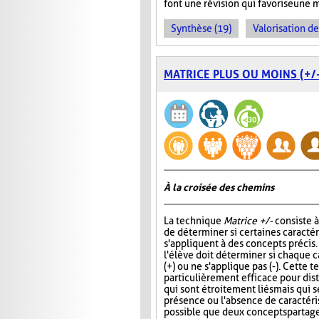
font une révision qui favorise une 
Synthèse (19)
Valorisation d
MATRICE PLUS OU MOINS (+/-
À la croisée des chemins
La technique
Matrice +/-
consiste 
de déterminer si certaines caracté
s'appliquent à des concepts précis
l'élève doit déterminer si chaque c
(+) ou ne s'applique pas (-). Cette 
particulièrement efficace pour di
qui sont étroitement liés mais qui s
présence ou l'absence de caractérist
possible que deux concepts partag