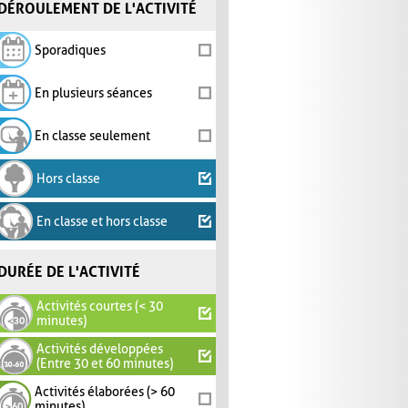
DÉROULEMENT DE L'ACTIVITÉ
Sporadiques
En plusieurs séances
En classe seulement
Hors classe
En classe et hors classe
DURÉE DE L'ACTIVITÉ
Activités courtes (< 30
minutes)
Activités développées
(Entre 30 et 60 minutes)
Activités élaborées (> 60
minutes)