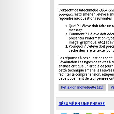
L'objectif de la technique
Quoi, co
pourquoi?
est d'amener l'élève à an
répondre aux questions suivantes :
Quoi ? L'élève doit faire un
message.
Comment ? L'élève doit décri
présenter l'information (type
image, graphique, etc.) et éva
Pourquoi ? L'élève doit précis
cache derrière le texte (conva
Les réponses à ces questions sont in
l'évaluation. Les types de textes à a
analyse critique, un article de jour
cette technique amène les élèves à
faciliter la compréhension, elle pe
développement de leur pensée crit
Réflexion individuelle (31)
Va
RÉSUMÉ EN UNE PHRASE