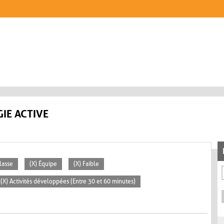
IE ACTIVE
lasse
(X) Équipe
(X) Faible
(X) Activités développées (Entre 30 et 60 minutes)