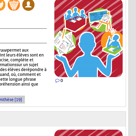
rase
permet aux
int leurs élèves sont en
cise, complète et
rmations sur un sujet
des élèves de répondre à
, quand, où, comment et
Cette longue phrase
0
préhension ainsi que
ynthèse (19)