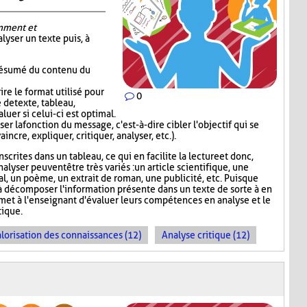
mment et
alyser un texte puis, à
 résumé du contenu du
re le format utilisé pour
0
 de texte, tableau,
luer si celui-ci est optimal.
er la fonction du message, c'est-à-dire cibler l'objectif qui se
incre, expliquer, critiquer, analyser, etc.).
scrites dans un tableau, ce qui en facilite la lecture et donc,
nalyser peuvent être très variés : un article scientifique, une
nal, un poème, un extrait de roman, une publicité, etc. Puisque
 décomposer l'information présente dans un texte de sorte à en
rmet à l'enseignant d'évaluer leurs compétences en analyse et le
ique.
lorisation des connaissances (12)
Analyse critique (12)