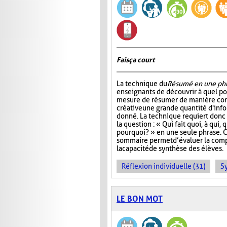
Fais ça court
La technique du
Résumé en une ph
enseignants de découvrir à quel po
mesure de résumer de manière con
créative une grande quantité d'info
donné. La technique requiert donc 
la question : « Qui fait quoi, à qui
pourquoi? » en une seule phrase. 
sommaire permet d’évaluer la com
la capacité de synthèse des élèves.
Réflexion individuelle (31)
S
LE BON MOT