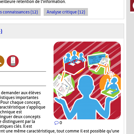
meilleure rétention de l'information.
es connaissances (12)
Analyse critique (12)
)
à demander aux élèves
ristiques importantes
. Pour chaque concept,
aractéristique s'applique
technique est
stinguer deux concepts
e distinguent par la
0
iques clés. Il est
ent une même caractéristique, tout comme il est possible qu'une