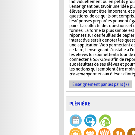
individuellement ou en petits group
l'enseignant peut avoir une idée plu
élèves pensent être important, et s
questions, de ce qu'ils ont compris
les réponses préparées peuvent ég
pairs. La collecte des questions et
formes. La forme la plus simple es
réponses sur des feuilles de papier
interactive serait de noter les que
une application Web permettant de s
ce faire, l'enseignant s'installe à 
les élèves lui soumettent à tour de
connecter à
Socrative
afin de répon
aux résultats de ses élèves et pourr
les notions qui semblent être moin
d'examen
permet aux élèves d'intég
Enseignement par les pairs (7)
PLÉNIÈRE