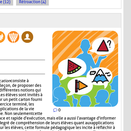
e (12)
Rétroaction (4)
cation
consiste à
 leçon, de proposer des
 différentes notions qui
es élèves sont invités à
r un petit carton fourni
xercice terminé, les
lications de la vie
0
ue. Non seulement cette
ace et rapide d'exécution, mais elle a aussi l'avantage d'informer
degré de compréhension de leurs élèves quant aux applications
our les élèves, cette formule pédagogique les incite à réfléchir à