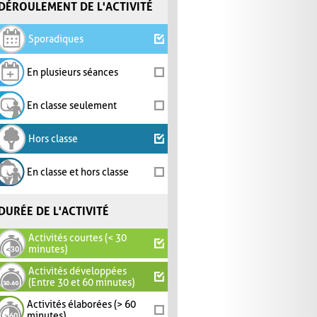
DÉROULEMENT DE L'ACTIVITÉ
Sporadiques
En plusieurs séances
En classe seulement
Hors classe
En classe et hors classe
DURÉE DE L'ACTIVITÉ
Activités courtes (< 30
minutes)
Activités développées
(Entre 30 et 60 minutes)
Activités élaborées (> 60
minutes)