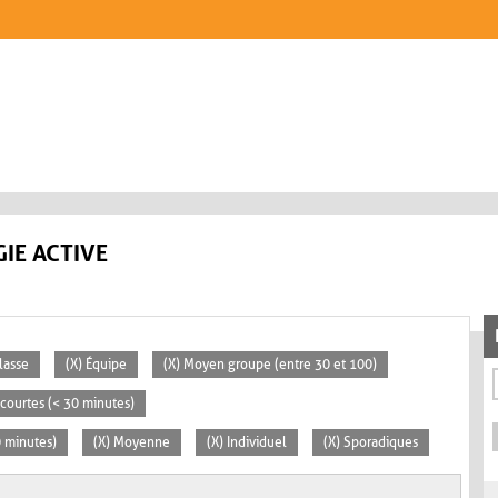
IE ACTIVE
lasse
(X) Équipe
(X) Moyen groupe (entre 30 et 100)
s courtes (< 30 minutes)
0 minutes)
(X) Moyenne
(X) Individuel
(X) Sporadiques