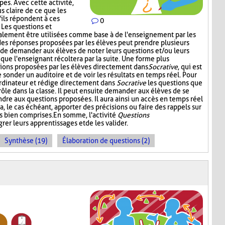
es. Avec cette activité,
s claire de ce que les
'ils répondent à ces
0
. Les questions et
alement être utilisées comme base à de l'enseignement par les
 des réponses proposées par les élèves peut prendre plusieurs
t de demander aux élèves de noter leurs questions et/ou leurs
 que l'enseignant récoltera par la suite. Une forme plus
stions proposées par les élèves directement dans
Socrative
, qui est
onder un auditoire et de voir les résultats en temps réel. Pour
l'ordinateur et rédige directement dans
Socrative
les questions que
 rôle dans la classe. Il peut ensuite demander aux élèves de se
dre aux questions proposées. Il aura ainsi un accès en temps réel
a, le cas échéant, apporter des précisions ou faire des rappels sur
s bien comprises. En somme, l'activité
Questions
rer leurs apprentissages et de les valider.
Synthèse (19)
Élaboration de questions (2)