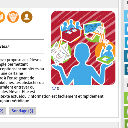
tes ?
sses
propose aux élèves
mple permettant
nceptions incomplètes ou
r une certaine
c à l'enseignant de
mbûches, les obstacles ou
rraient entraver ou
0
des élèves. Elle est
ntexte actuel où l'information est facilement et rapidement
oujours véridique.
2)
Sondage (5)