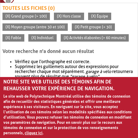
TOUTES LES FICHES (0)
(X) Grand groupe (> 100)
(X) Hors classe
(X) Équipe
(X) Moyen groupe (entre 30 et 100)
(X) Petit groupe (< 30)
(X) Faible
(X) Individuel
(X) Activités élaborées (> 60 minutes)
Votre recherche n'a donné aucun résultat
Vérifiez que l'orthographe est correcte.
Supprimez les guillemets autour des expressions pour
rechercher chaque mot séparément.
garage à vélo
retournera
souvent plus de résultat que
"garage à vélo"
.
NOTRE SITE WEB UTILISE DES TÉMOINS AFIN DE
Envisagez d'élargir votre recherche avec
OR
.
garage OR vélo
retournera souvent plus de résultat que
garage à vélo
.
REHAUSSER VOTRE EXPÉRIENCE DE NAVIGATION.
Le site web de Polytechnique Montréal utilise des témoins de connexion
afin de recueillir des statistiques générales et offrir une meilleure
expérience à ses visiteurs. En naviguant sur le site, vous acceptez
l’utilisation de ces témoins selon les modalités spécifiées aux conditions
d’utilisation. Vous pouvez refuser les témoins de connexion en modifiant
vos paramètres de navigation. Pour en savoir plus sur le recours aux
témoins de connexion et sur la protection de vos renseignements
personnels,
cliquez ici
.
Avis de confidentialité et conditions d’utilisation