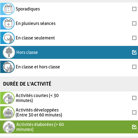
Sporadiques
En plusieurs séances
En classe seulement
Hors classe
En classe et hors classe
DURÉE DE L'ACTIVITÉ
Activités courtes (< 30
minutes)
Activités développées
(Entre 30 et 60 minutes)
Activités élaborées (> 60
minutes)