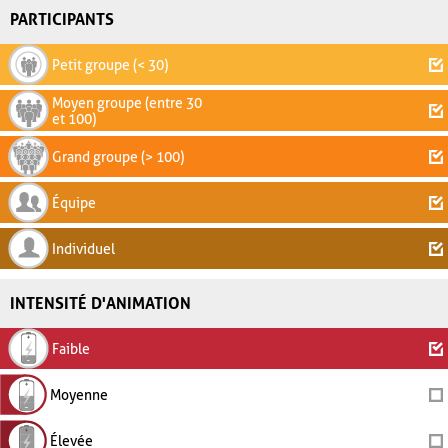
PARTICIPANTS
Petit groupe (< 30)
Moyen groupe (entre 30
et 100)
Grand groupe (> 100)
Équipe
Individuel
INTENSITÉ D'ANIMATION
Faible
Moyenne
Élevée