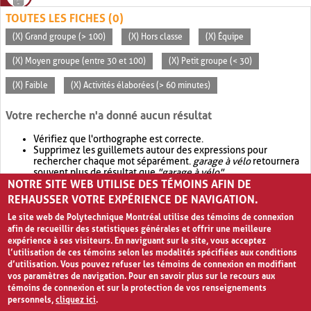
TOUTES LES FICHES (0)
(X) Grand groupe (> 100)
(X) Hors classe
(X) Équipe
(X) Moyen groupe (entre 30 et 100)
(X) Petit groupe (< 30)
(X) Faible
(X) Activités élaborées (> 60 minutes)
Votre recherche n'a donné aucun résultat
Vérifiez que l'orthographe est correcte.
Supprimez les guillemets autour des expressions pour
rechercher chaque mot séparément.
garage à vélo
retournera
souvent plus de résultat que
"garage à vélo"
.
NOTRE SITE WEB UTILISE DES TÉMOINS AFIN DE
Envisagez d'élargir votre recherche avec
OR
.
garage OR vélo
retournera souvent plus de résultat que
garage à vélo
.
REHAUSSER VOTRE EXPÉRIENCE DE NAVIGATION.
Le site web de Polytechnique Montréal utilise des témoins de connexion
afin de recueillir des statistiques générales et offrir une meilleure
expérience à ses visiteurs. En naviguant sur le site, vous acceptez
l’utilisation de ces témoins selon les modalités spécifiées aux conditions
d’utilisation. Vous pouvez refuser les témoins de connexion en modifiant
vos paramètres de navigation. Pour en savoir plus sur le recours aux
témoins de connexion et sur la protection de vos renseignements
personnels,
cliquez ici
.
Avis de confidentialité et conditions d’utilisation