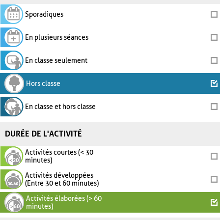
Sporadiques
En plusieurs séances
En classe seulement
Hors classe
En classe et hors classe
DURÉE DE L'ACTIVITÉ
Activités courtes (< 30
minutes)
Activités développées
(Entre 30 et 60 minutes)
Activités élaborées (> 60
minutes)