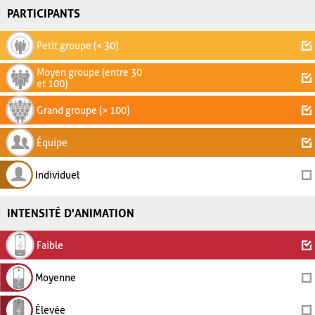
PARTICIPANTS
Petit groupe (< 30)
Moyen groupe (entre 30
et 100)
Grand groupe (> 100)
Équipe
Individuel
INTENSITÉ D'ANIMATION
Faible
Moyenne
Élevée