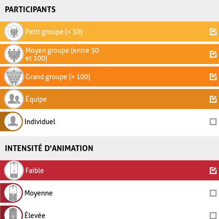
PARTICIPANTS
Petit groupe (< 30)
Moyen groupe (entre 30
et 100)
Grand groupe (> 100)
Équipe
Individuel
INTENSITÉ D'ANIMATION
Faible
Moyenne
Élevée