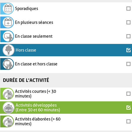
Sporadiques
En plusieurs séances
En classe seulement
Hors classe
En classe et hors classe
DURÉE DE L'ACTIVITÉ
Activités courtes (< 30
minutes)
Activités développées
(Entre 30 et 60 minutes)
Activités élaborées (> 60
minutes)