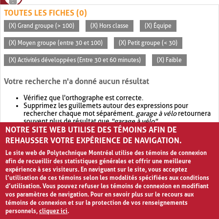
TOUTES LES FICHES (0)
(X) Grand groupe (> 100)
(X) Hors classe
(X) Équipe
(X) Moyen groupe (entre 30 et 100)
(X) Petit groupe (< 30)
(X) Activités développées (Entre 30 et 60 minutes)
(X) Faible
Votre recherche n'a donné aucun résultat
Vérifiez que l'orthographe est correcte.
Supprimez les guillemets autour des expressions pour
rechercher chaque mot séparément.
garage à vélo
retournera
souvent plus de résultat que
"garage à vélo"
.
NOTRE SITE WEB UTILISE DES TÉMOINS AFIN DE
Envisagez d'élargir votre recherche avec
OR
.
garage OR vélo
retournera souvent plus de résultat que
garage à vélo
.
REHAUSSER VOTRE EXPÉRIENCE DE NAVIGATION.
Le site web de Polytechnique Montréal utilise des témoins de connexion
afin de recueillir des statistiques générales et offrir une meilleure
expérience à ses visiteurs. En naviguant sur le site, vous acceptez
l’utilisation de ces témoins selon les modalités spécifiées aux conditions
d’utilisation. Vous pouvez refuser les témoins de connexion en modifiant
vos paramètres de navigation. Pour en savoir plus sur le recours aux
témoins de connexion et sur la protection de vos renseignements
personnels,
cliquez ici
.
Avis de confidentialité et conditions d’utilisation