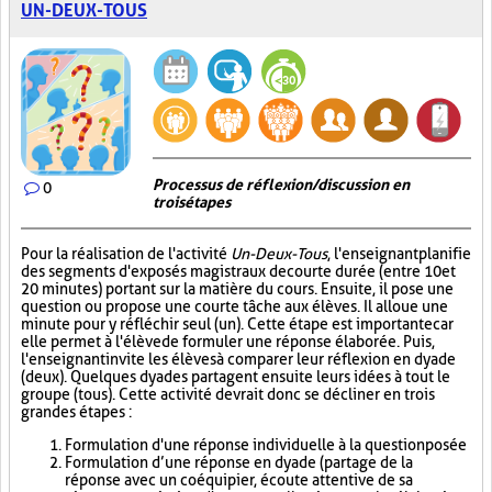
UN-DEUX-TOUS
Processus de réflexion/discussion en
0
trois étapes
Pour la réalisation de l'activité
Un-Deux-Tous
, l'enseignant planifie
des segments d'exposés magistraux de courte durée (entre 10 et
20 minutes) portant sur la matière du cours. Ensuite, il pose une
question ou propose une courte tâche aux élèves. Il alloue une
minute pour y réfléchir seul (un). Cette étape est importante car
elle permet à l'élève de formuler une réponse élaborée. Puis,
l'enseignant invite les élèves à comparer leur réflexion en dyade
(deux). Quelques dyades partagent ensuite leurs idées à tout le
groupe (tous). Cette activité devrait donc se décliner en trois
grandes étapes :
Formulation d'une réponse individuelle à la question posée
Formulation d’une réponse en dyade (partage de la
réponse avec un coéquipier, écoute attentive de sa