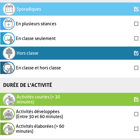
Sporadiques
En plusieurs séances
En classe seulement
Hors classe
En classe et hors classe
DURÉE DE L'ACTIVITÉ
Activités courtes (< 30
minutes)
Activités développées
(Entre 30 et 60 minutes)
Activités élaborées (> 60
minutes)