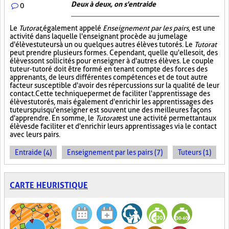
Deux à deux, on s'entraide
0
Le
Tutorat
, également appelé
Enseignement par les pairs
, est une
activité dans laquelle l'enseignant procède au jumelage
d'élèves tuteurs à un ou quelques autres élèves tutorés. Le
Tutorat
peut prendre plusieurs formes. Cependant, quelle qu'elle soit, des
élèves sont sollicités pour enseigner à d'autres élèves. Le couple
tuteur-tutoré doit être formé en tenant compte des forces des
apprenants, de leurs différentes compétences et de tout autre
facteur susceptible d'avoir des répercussions sur la qualité de leur
contact. Cette technique permet de faciliter l'apprentissage des
élèves tutorés, mais également d'enrichir les apprentissages des
tuteurs puisqu'enseigner est souvent une des meilleures façons
d'apprendre. En somme, le
Tutorat
est une activité permettant aux
élèves de faciliter et d'enrichir leurs apprentissages via le contact
avec leurs pairs.
Entraide (4)
Enseignement par les pairs (7)
Tuteurs (1)
CARTE HEURISTIQUE