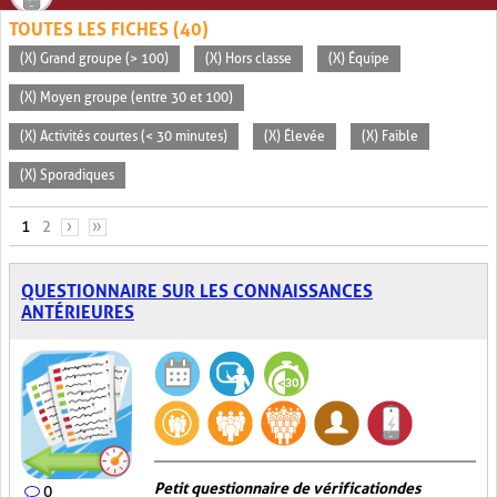
TOUTES LES FICHES (40)
(X) Grand groupe (> 100)
(X) Hors classe
(X) Équipe
(X) Moyen groupe (entre 30 et 100)
(X) Activités courtes (< 30 minutes)
(X) Élevée
(X) Faible
(X) Sporadiques
PAGES
1
2
›
»
QUESTIONNAIRE SUR LES CONNAISSANCES
ANTÉRIEURES
Petit questionnaire de vérification des
0