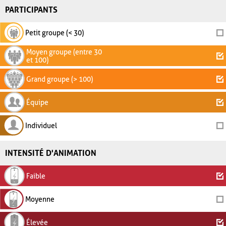
PARTICIPANTS
Petit groupe (< 30)
Moyen groupe (entre 30
et 100)
Grand groupe (> 100)
Équipe
Individuel
INTENSITÉ D'ANIMATION
Faible
Moyenne
Élevée