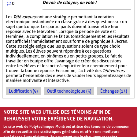
Devoir de citoyen, on vote !
0
Les
Télévoteurs
sont une stratégie permettant la votation
électronique instantanée en classe grâce à des questions sur un
sujet quelconque. Les participants doivent transmettre leur
réponse avec le télévoteur. Lorsque la période de vote est
terminée, la compilation se fait automatiquement et les résultats
sont affichés immédiatement sous forme de graphique à l'écran.
Cette stratégie exige que les questions soient de type choix
multiples. Les élèves peuvent répondre à ces questions
individuellement, en binômes ou en petits groupes. Le fait de
travailler en équipe offre l'avantage de créer des discussions
entre les élèves et les incite à expliciter leur cheminement pour
trouver la bonne réponse. En somme, l'activité des
Télévoteurs
permet à l’ensemble des élèves de valider leurs apprentissages de
manière motivante et interactive.
Ludification (9)
Outil technologique (3)
Échanges (13)
PAGES
NOTRE SITE WEB UTILISE DES TÉMOINS AFIN DE
1
2
›
»
REHAUSSER VOTRE EXPÉRIENCE DE NAVIGATION.
Le site web de Polytechnique Montréal utilise des témoins de connexion
afin de recueillir des statistiques générales et offrir une meilleure