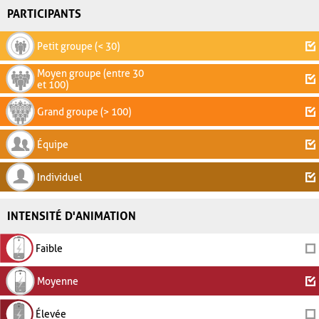
PARTICIPANTS
Petit groupe (< 30)
Moyen groupe (entre 30
et 100)
Grand groupe (> 100)
Équipe
Individuel
INTENSITÉ D'ANIMATION
Faible
Moyenne
Élevée