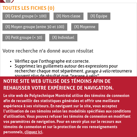
TOUTES LES FICHES (0)
(X) Grand groupe (> 100)
(X) Hors classe
(X) Équipe
(X) Moyen groupe (entre 30 et 100)
(X) Moyenne
(X) Petit groupe (< 30)
(X) Individuel
Votre recherche n'a donné aucun résultat
Vérifiez que l'orthographe est correcte.
Supprimez les guillemets autour des expressions pour
rechercher chaque mot séparément.
garage à vélo
retournera
souvent plus de résultat que
"garage à vélo"
.
NOTRE SITE WEB UTILISE DES TÉMOINS AFIN DE
Envisagez d'élargir votre recherche avec
OR
.
garage OR vélo
retournera souvent plus de résultat que
garage à vélo
.
REHAUSSER VOTRE EXPÉRIENCE DE NAVIGATION.
Le site web de Polytechnique Montréal utilise des témoins de connexion
afin de recueillir des statistiques générales et offrir une meilleure
expérience à ses visiteurs. En naviguant sur le site, vous acceptez
l’utilisation de ces témoins selon les modalités spécifiées aux conditions
d’utilisation. Vous pouvez refuser les témoins de connexion en modifiant
vos paramètres de navigation. Pour en savoir plus sur le recours aux
témoins de connexion et sur la protection de vos renseignements
personnels,
cliquez ici
.
Avis de confidentialité et conditions d’utilisation