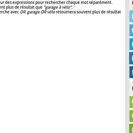
our des expressions pour rechercher chaque mot séparément.
nt plus de résultat que
"garage à vélo"
.
herche avec
OR
.
garage OR vélo
retournera souvent plus de résultat