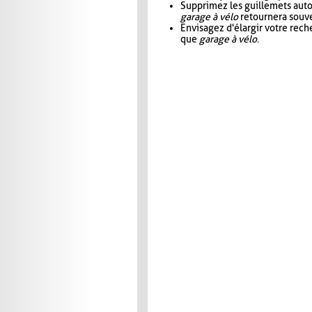
Supprimez les guillemets aut
garage à vélo
retournera souve
Envisagez d'élargir votre rec
que
garage à vélo
.