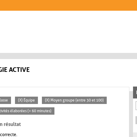
IE ACTIVE
lasse
(X) Équipe
(X) Moyen groupe (entre 30 et 100)
tivités élaborées (> 60 minutes)
n résultat
 correcte.