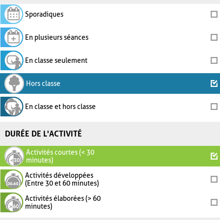
Sporadiques
En plusieurs séances
En classe seulement
Hors classe
En classe et hors classe
DURÉE DE L'ACTIVITÉ
Activités courtes (< 30
minutes)
Activités développées
(Entre 30 et 60 minutes)
Activités élaborées (> 60
minutes)