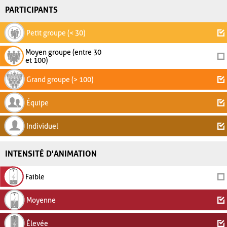
PARTICIPANTS
Petit groupe (< 30)
Moyen groupe (entre 30
et 100)
Grand groupe (> 100)
Équipe
Individuel
INTENSITÉ D'ANIMATION
Faible
Moyenne
Élevée