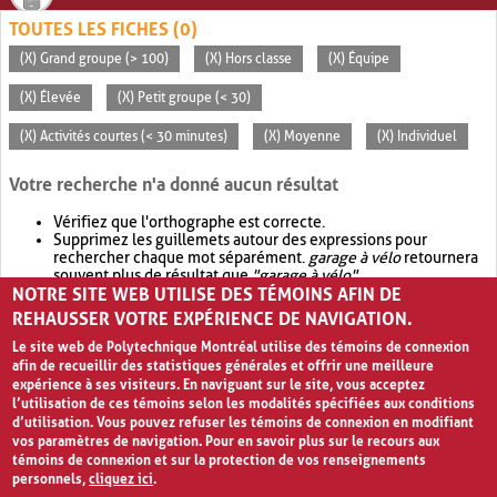
TOUTES LES FICHES (0)
(X) Grand groupe (> 100)
(X) Hors classe
(X) Équipe
(X) Élevée
(X) Petit groupe (< 30)
(X) Activités courtes (< 30 minutes)
(X) Moyenne
(X) Individuel
Votre recherche n'a donné aucun résultat
Vérifiez que l'orthographe est correcte.
Supprimez les guillemets autour des expressions pour
rechercher chaque mot séparément.
garage à vélo
retournera
souvent plus de résultat que
"garage à vélo"
.
NOTRE SITE WEB UTILISE DES TÉMOINS AFIN DE
Envisagez d'élargir votre recherche avec
OR
.
garage OR vélo
retournera souvent plus de résultat que
garage à vélo
.
REHAUSSER VOTRE EXPÉRIENCE DE NAVIGATION.
Le site web de Polytechnique Montréal utilise des témoins de connexion
afin de recueillir des statistiques générales et offrir une meilleure
expérience à ses visiteurs. En naviguant sur le site, vous acceptez
l’utilisation de ces témoins selon les modalités spécifiées aux conditions
d’utilisation. Vous pouvez refuser les témoins de connexion en modifiant
vos paramètres de navigation. Pour en savoir plus sur le recours aux
témoins de connexion et sur la protection de vos renseignements
personnels,
cliquez ici
.
Avis de confidentialité et conditions d’utilisation